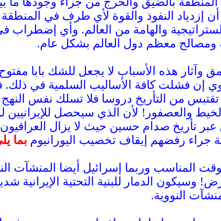
منطقة بالضيق والحرج من جراء وجودها ما بين
ا أن إزدياد النفوذ والقوة لأي طرف في المنط
ستراتيجية والهامة من العالم. وأي إضطراب ف
ة ومصالح معظم دول العالم بشكل عام.
ق وآثار هذه الأسباب لا يجعل للشك بابا مفتو
ي إن فشلت كافة الأساليب السلمية في ذلك. فع
قتبس من التأريخ دروسا فلا تسلك نفس النهج 
الخيط والعصفور! لأن الذي سيحصل للإيرانيين
 عبر تأريخ صدام حسين حيث لا يزال العراقيون
ملة جراء رفضهم إيقاف تخصيب اليورانيوم
بما يل
وقت المناسب وربما إسرائيل أيضا المنشآت النوو
! وسيكون الدمار للبنية التحتية الإيرانية شد
نشآت النووية.