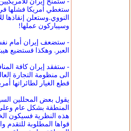
- ستمنح إيران للأمريكيي
ستغطي أمريكا فشلها في 
النووي.وستعلن إنقاذها لل
وسيباركون عملها!
- ستضعف إيران أمام نفسه
العبر. وهكذا فستضيع هيب
- ستفقد إيران كافة المناف
الى منظومة التجارة العال
قطع الغيار لطائراتها أمري
يقول بعض المحللين السي
المنطقة بشكل عام وعلى 
هذه النظرية فسيكون الخيا
قواها المطلوبة للتقدم و