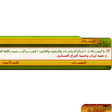
..[ البســـالة ]..
>
جـناح الدراســات والبـحوث والقانون
>
قســــم البـــــحوث باللغة الع
تقنية ايران وحتمية النزاع العسكرى
التعليمـــات
قائمة الأعضاء