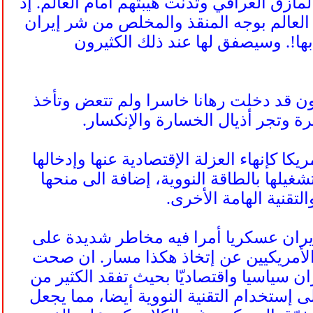
أزق العراقي وتدنت هيبتهم أمام العالم. إذ
لعالم بوجه المنقذ والمخلص من شر إيران
بها!. وسيصفق لها عند ذلك الكثيرون
ون قد دخلت رهانا خاسرا ولم تتعض وتأخذ
ة وتجر أذيال الخسارة والإنكسار.
كا كإنهاء العزلة الإقتصادية عنها وإدخالها
غيلها بالطاقة النووية، إضافة الى منحها
لتقنية الهامة الأخرى.
يران عسكريا أمرا فيه مخاطر شديدة على
لأمريكيين عن إتخاذ هكذا مسار. ان صحت
ن سياسيا واقتصاديّا بحيث تفقد الكثير من
 إستخدام التقنية النووية أيضا، مما يجعل