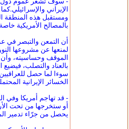
- سوف تشعر عموم دول ال
الإيراني والإسرائيلي.كم
ومستقبل هذه المنطقة ال
بالمصالح الأمريكية خاص
أن التمعن والتبصر في عم
لمنعها عن مشروعها النوو
الموقف وحساسيته، وأن ت
بالعناد والتصلب، فيضيع 
سوءا لما حصل للعراقيين
الخسائر الإيرانية المحت
- قد تهاجم أمريكا وفي ال
أو ستخرجها من تحت الأرض
يحصل من جرّاء تدمير الم