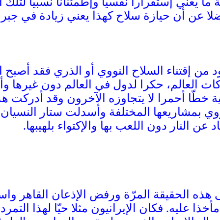
ة ما يعني إستقرارا نفسيّا وإطمئنانا نسبيّا لتلك
ضلا عن أن حيازة سلاح كهذا يعني زيادة في جبر
 من إقتناء السلاح النووي أو الذري فقد أصبح 
 العالم، حكرا لدول في العالم دون غيرها وأص
نية خطّا أحمرا لا يتجاوزه الآخرون وقد أدركت 
وي بمشاريعها المختلفة وأسدلت ستار النسيان
 عن النار دون اللعب بها والإكتواء بلهيبها.
لى هذه الحقيقة المرّة ورفض الإذعان القاهر و
خذا عليه. فكان الإيرانيون مثلا حيّا لهذا التمر