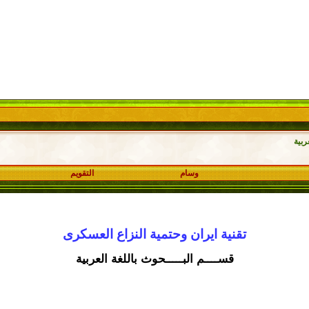
ربية
وسام
التقويم
تقنية ايران وحتمية النزاع العسكرى
قســــم البـــــحوث باللغة العربية