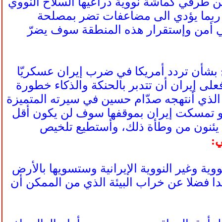
 طرفي كماشة نووية ذراعيها السلاح النووي
قة ربما يؤدي الى مضاعفات تضر بمصلحة
ي أمن وإستقرار هذه المنطقة سوف يضرّ
ح بشأن تردد أمريكا في ضرب إيران عسكريّا
لى إيران أن تتدبر بالحنكة والذكاء خطورة
الذي أنتهجه صدّام حسين في سيرته المتميزة
 لو تمسكت إيران بموقفها سوف لن يكون أقل
 يئنون من وطأة ذلك، وأستطيع تلخيص
ي:
ية وغير النووية الإيرانية وستسويها بالأرض
يدا فضلا عن خراب البيئة الذي من الممكن أن