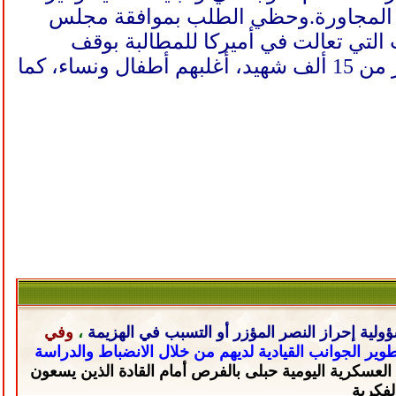
ان المجاورة.وحظي الطلب بموافقة مجلس
التي تعالت في أميركا للمطالبة بوقف
المجازر التي يرتكبها الاحتلال الإسرائيلي في غزة، والتي راح ضحيتها أكثر من 15 ألف شهيد، أغلبهم أطفال ونساء، كما
ولية إحراز النصر المؤزر أو التسبب في الهزيمة
،
وفي
تطوير الجوانب القيادية لديهم من خلال
الانضباط والدراسة
 العسكرية اليومية حبلى
بالفرص أمام القادة الذين يسعون
لفكرية