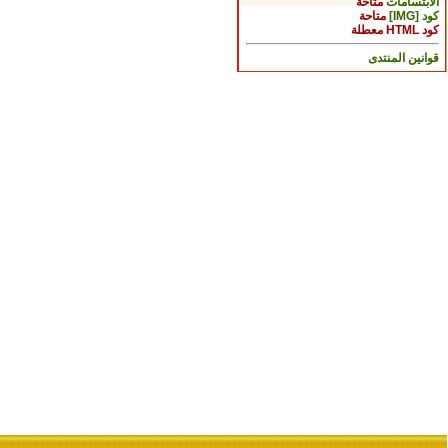
الابتسامات
متاحة
كود [IMG]
متاحة
كود HTML
معطلة
قوانين المنتدى