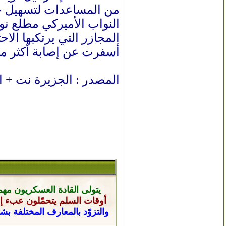
من المساعدات لتسهيل حي
النواب الأميركي مطلع نو
أسفرت عن إصابة أكثر من 31 ألف فلسطي
المصدر : الجزيرة نت + ا
يتولى القادة العسكريون
مهم
أوقات السلم يتحمّلون عبء إن
والتزوّد بالمعارف المختلفة ب