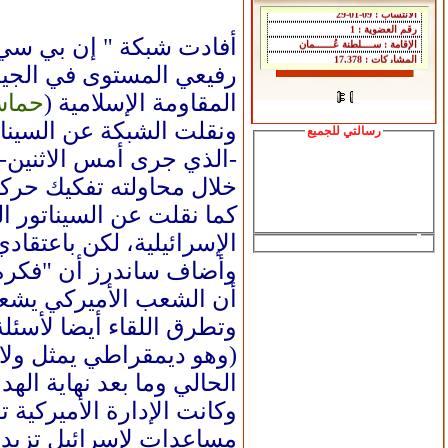
أفادت شبكة " إن بي سي 
رفيعي المستوى في الجيش
المقاومة الإسلامية (
حما
رسالتي للجميع
-الذي جرى أمس الاثنين- 
خلال محاولته تفكيك حرك
كما نقلت عن السيناتور ا
الإسرائيلية، لكن باعتقا
أن الشعب الأميركي يشعر ب
وتطرق اللقاء أيضا لأسئلة
(وهو ديمقراطي يمثل ولاية
الحالي وما بعد نهاية الهدن