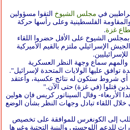
قراطيين في
مجلس الشيوخ
التقوا مسؤولين
المقاومة الفلسطينية وعلى رأسها حركة
اع غزة
.
السيناتور الديمقراطي بريان شاتز قوله إن 10 أعضاء بمجلس الشيوخ على الأقل حضروا اللقاء
جيش الإسرائيلي ملتزم بالقيم الأميركية
إسرائيليين.
 والمهم سماع وجهة النظر العسكرية
توافق عليها الولايات المتحدة لإسرائيل".
ر دولار ببساطة ومن دون أي شروط ستكون له نتائج عكسية، وأعتقد
ذين قتلوا (في غزة) حتى الآن."
ا الأربعاء- وقال السيناتور كريس فان هولين
 خلال اللقاء تبادل وجهات النظر بشأن الوضع
/تشرين الأول الماضي، بطلب إلى الكونغرس للموافقة على تخصيص
سرائيل تزيد على 14 مليار دولار، وبرامج أخرى منها 5.6 مليارات للدعم اللوجستي والبنية التحتية وغيرها