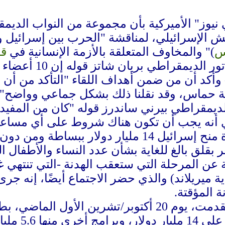
نيوز" الأميركية بأن مجموعة من النواب الديم
 الإسرائيلي، لمناقشة "الحرب بين إسرائيل و
س
)" والمخاوف المتعلقة بالأزمة الإنسانية في
قط
ونقلت الشبكة عن 
وأكد أن من ضمن أهداف اللقاء "التأكد من أن ال
ة حماس، وقد نقلنا ذلك بشكل جماعي وواضح" لل
لديمقراطي بيرني ساندرز قوله "كان من المفيد
دي أنه يجب أن تكون هناك شروط على أي مساعدة 
وأضاف ساندرز أن "فكرة منح إسرائيل 14 مليا
قلق بالغ للغاية بشأن عدد النساء والأطفال ال
 عن المرحلة التي ستعقب الهدنة -التي تنتهي غد
 ميريلاند) والذي حضر الاجتماع أيضًا، إنه جرى
ة المؤقتة.
وكانت الإدارة الأميركية تقدمت، يوم 20 أكتوبر
مساعدات لإ