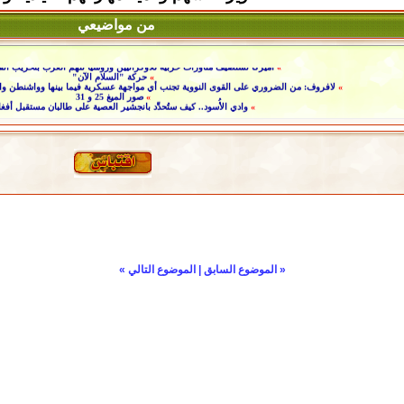
من مواضيعي
»
أميركا تستضيف مناورات حربية للأوكرانيين وروسيا تتهم الغرب بتخريب اتف
»
حركة "السلام الآن"
»
لافروف: من الضروري على القوى النووية تجنب أي مواجهة عسكرية فيما بينها وواشنطن والنا
»
صور الميغ 25 و 31
»
وادي الأُسود.. كيف ستُحدِّد بانجشير العصية على طالبان مستقبل أفغ
«
الموضوع السابق
|
الموضوع التالي
»