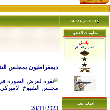
28-11-23, 05:32 PM
معلومات العضو
الباسل
المديــر العـــام
ديمقراطيون بمجلس الشيو
مجلس الشيوخ الأميركي 
إحصائية العضو
28/11/2023