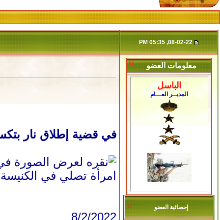
08-02-22, 05:35 PM
معلومات العضو
الباسل
المديــر العـــام
في قضية إطلاق نار بتكساس عام 2017.. حكم بتغريم سلاح الجو الأميركي
امرأة تصلي في الكنيسة 
إحصائية العضو
8/2/2022