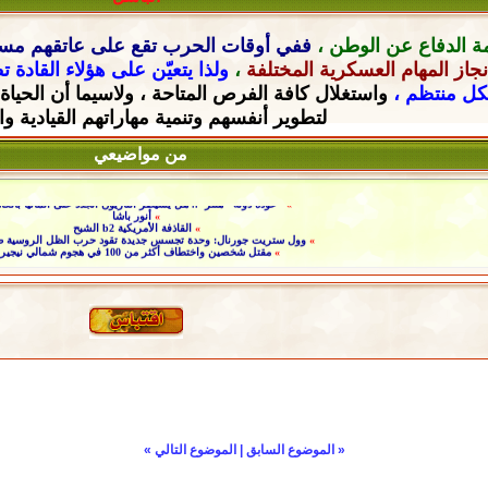
ة الدفاع عن الوطن ،
ففي أوقات الحرب تقع على عاتقهم
مسؤ
جاز المهام العسكرية المختلفة
،
ولذا يتعيّن على هؤلاء القادة 
شكل منتظم ،
واستغلال كافة الفرص المتاحة ، ولاسيما أن الحياة
لتطوير أنفسهم وتنمية مهاراتهم القيادية
وا
من مواضيعي
»
"عودة دولة "هتلر".. هل يسيطر النازيون الجدد على ألمانيا بالك
»
أنور باشا
»
القاذفة الأمريكية b2 الشبح
»
وول ستريت جورنال: وحدة تجسس جديدة تقود حرب الظل الروسية ض
»
مقتل شخصين واختطاف أكثر من 100 في هجوم شمالي نيجيريا
«
الموضوع السابق
|
الموضوع التالي
»