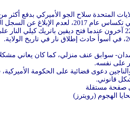
 عن السجل الجنائي لمنفذ الهجوم.
وقُتل 26 شخصا وأصيب 22 آخرون عندما فتح ديفين باتريك 
ان- سوابق عنف منزلي، كما كان يعاني مشكلات 
ر على نفسه.
لناجين دعوى قضائية على الحكومة الأميركية، قا
كل قانوني.
يا الهجوم (رويترز)