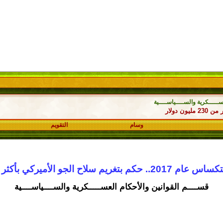
ـــــكرية والســــياســــية
وسام
التقويم
و الأميركي بأكثر من 230 مليون دولار
قســــم القوانين والأحكام العســـــكرية والســــياســــية