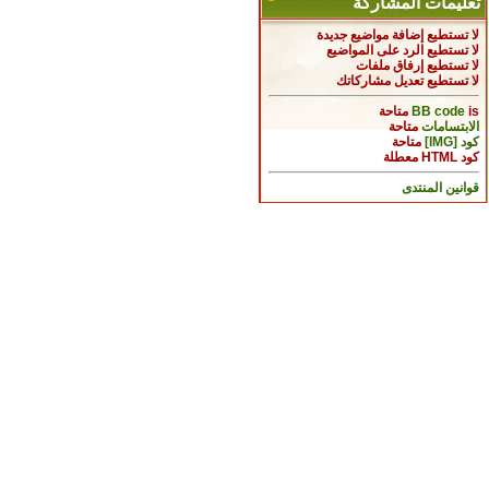
تعليمات المشاركة
لا تستطيع
إضافة مواضيع جديدة
لا تستطيع
الرد على المواضيع
لا تستطيع
إرفاق ملفات
لا تستطيع
تعديل مشاركاتك
is
BB code
متاحة
الابتسامات
متاحة
كود [IMG]
متاحة
كود HTML
معطلة
قوانين المنتدى