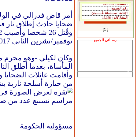
ضحايا حادث إطلاق نار في تكساس عام 2017، لعدم الإبلاغ
نوفمبر/تشرين الثاني 2017، في أسوأ حادث إطلاق نار في تاريخ الولاية.
رسالتي للجميع
وكان لكيلي -وهو مجرم مد
المأساة، بعدما أطلق النا
وأقامت عائلات الضحايا وا
من حيازة أسلحة نارية بش
مراسم تشييع عدد من ضحا
مسؤولية الحكومة