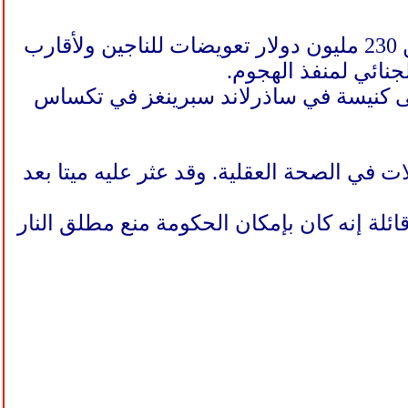
أمر قاض فدرالي في الولايات المتحدة سلاح الجو الأميركي بدفع أكثر من 230 مليون دولار تعويضات للناجين ولأقارب
كيلي النار على كنيسة في ساذرلاند سبرينغز في تكساس
في الصحة العقلية. وقد عثر عليه ميتا بعد
ئلة إنه كان بإمكان الحكومة منع مطلق النار