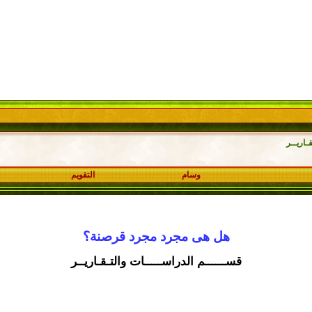
ـاريــر
وسام
التقويم
هل هى مجرد مجرد قرصنة؟
قســــــم الدراســـــات والتـقـاريــر