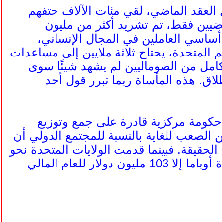
ل العقد الماضي، لقي مئات الآلاف حتفهم
اضيين فقط، تم تشريد أكثر من مليون
ون" بشكل أساسي العاملين في المجال الإنساني،
 المتحدة، يحتاج ثلاثة ملايين إلى مساعدات
امل من الصوماليين لم يشهد شيئًا سوى
اق. هذه المأساة ربما تبرر قول أحد
 حكومة مركزية قادرة على جمع وتوزيع
 الصعب للغاية بالنسبة للمجتمع الدولي أن
لحقيقة. فبينما قدمت الولايات المتحدة نحو
318 مليون دولار مساعدات إلى الصومال في عام 2008، لم تطلب إدارة أوباما إلا 103 مليون دولار للعام المالي