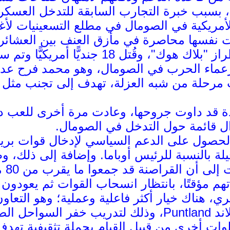
دة، بسبب خبرة التجارب السابقة للتدخل العسك
لأمريكية في الصومال في مطلع التسعينيات لأغر
طائرتين أمريكيتين من طراز "بلاك هوك"
عماء الحرب في الصومال، وهو محمد فرح عديد
رحلة من شبه العزلة، تهدف إلى تجنب مثل ه
دة قد داوت جروحها، وعادت مرة أخرى للعب دو
ال قائمة حول التدخل في الصومال.
الحصول على الدعم السياسي لإدخال قوات برية
 بالنسبة للرئيس أوباما. وإضافة إلى ذلك، وط
هم مؤقتًا، بانتظار انسحاب القوات ثم يعودون
ري، هناك خيار أكثر فاعلية وعملية؛ وهو التعا
الحكومة العاملة في بونتلاند Puntland، وذلك لت
ات أخرى من قبيل القيام بحملة تثقيفية تهدف