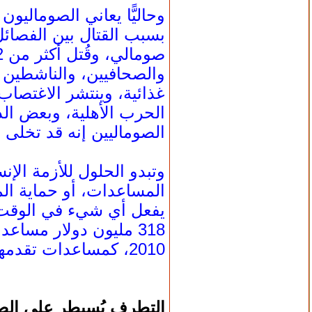
وحاليًّا يعاني الصومالي
بسبب القتال بين الفصائل
والصحافيين، والناشطين ف
غذائية، وينتشر الاغتصا
الحرب الأهلية، وبعض الذ
الصوماليين إنه قد تخلى
وتبدو الحلول للأزمة الإ
المساعدات، أو حماية الم
يفعل أي شيء في الوقت ال
2010، كمساعدات تقدمها إلى الصومال.
التطرف يُسيطر على الص