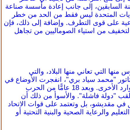
صنة السابقين، إلى جانب إعادة مأسسة صناعة
لايات المتحدة ليس فقط من الحد من خطر
رعية على قوى التطرف. وإضافة إلى ذلك، فإن
لتخفيف من استياء الصوماليين من تجاهل
 منها التي تعاني منها البلاد، والتي
دما سقطت حكومة الديكتاتور "محمد سياد بري"، انفجرت الأوضاع في
البلاد مع صراع أمراء الحرب الصوماليين من أجل السلطة والمال، والموارد الأخرى. وبعد 18 عامًّا من الحرب
رة لقب "دولة فاشلة". والأسوأ من ذلك أن
ق في مقديشو، بل وتعتمد على قوات الاتحاد
عليم والرعاية الصحية والبنية التحتية أو