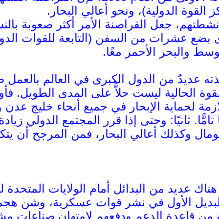
القوة الدولية)، ونحو أعالي البحار.
شطتهم، جعل القراصنة الأمر أكثر صعوبة بالنس
ضع عشرات من السفن (التابعة للقوات الدول
وسط والبحر الأحمر معًا.
ذته عديدٌ من الدول الكبرى في العالم بالعمل ضد
لازمة لحماية الإبحار في جميع أنحاء خليج عدن 
تامًّا. ثانيًا: وحتى إذا قرر المجتمع الدولي 
ال وكذلك أعالي البحار، فمن المرجح أن يتكي
ناك عديد من البدائل أمام الولايات المتحدة 
ل البديل الأول في نشر قوات عسكرية، وشن هج
 من قاعدة الدعم ودفعهم لامتهان صناعات مشر