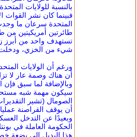
بالنسبة للولايات المتح
فبينما كان نشر القوات ا
تستهدف واحد من أبرز ز
شيء من الخزي، ودخلت م
ورغم أن الولايات المتح
أن هناك وصمة عار لا تز
وبالإضافة لما سبق فإن 
سيكون مهمة شبه مستحيلة
أن يوقف القراصنة عمليات
وبعيدًا عن التدخل العسك
هذا البديل إلى بضعة خطو