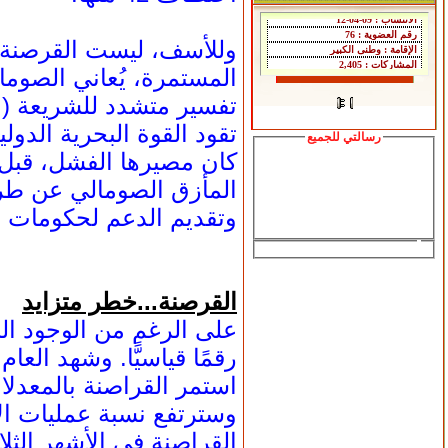
وللأسف، ليست القرصنة أش
المستمرة، يُعاني الصوما
تفسير متشدد للشريعة (ال
تقود القوة البحرية الدول
رسالتي للجميع
كان مصيرها الفشل، قبل 
المأزق الصومالي عن طر
وتقديم الدعم لحكومات أك
القرصنة...خطر متزايد
على الرغم من الوجود ال
استمر القراصنة بالمعدلا
وسترتفع نسبة عمليات ال