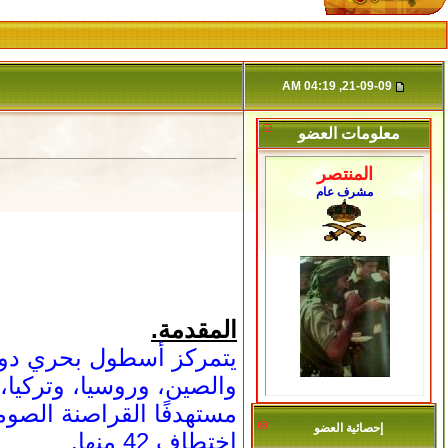
21-09-09, 04:19 AM
معلومات العضو
المنتصر
مشرف عام
المقدمة.
والصين، وروسيا، وتركيا،
إحصائية العضو
اختطاف 42 منها.