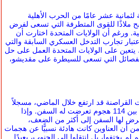
لثمانية عشر عامًا من الحرب الأهلية
بح ملاذًا للقوى المتطرفة التي تسعى لفرض
ة. ورغم أن الولايات المتحدة اختارت أن
لاعتبار تجارب التدخل العسكري السابقة والتي
يتعين على الولايات المتحدة العمل على حل
لفصائل التي تسعى للسيطرة على مقديشو،
القراصنة قد ارتفع خلال الماضي، مسجلاً
رقمًا قياسيًّا. وشهد العام الجاري (2009) 29 محاولة اختطاف ناجحة من بين 114 هجوم تعرضت له السفن. وإذا
تعرض لها السفن إلى أكثر من الضعف،
أن العناوين كانت هادئة نسبيًّا عن هجمات
لعام 2009، فإن القراصنة أنفسهم لم يختفوا، بل انتقلوا إلى الجنوب، بعيدًا