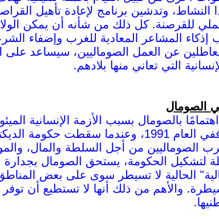
 النشاط، وتدشين برنامج لإعادة تأهيل القرا
ملي للقرصنة. كل ذلك من شأنه أن يمكن الو
نب إذكاء المشاعر المعادية للغرب وإضفاء الش
لعاطلين عن العمل الصوماليين، سيساعد على ا
نسانية التي تعاني منها بلادهم.
في الصومال
هتمامًا بالصومال بسبب الأزمة الإنسانية الميئوس
استمرت لمدة 18 عامًا. ففي العام 1991، وعن
محاولة فاشلة لتشكيل الحكومة، يستحق الصومال بجدا
تقالية" الحالية لا تسيطر سوى على بعض المناط
طرة. والأهم من ذلك أنها لا تستطيع أن توفر الت
يها.