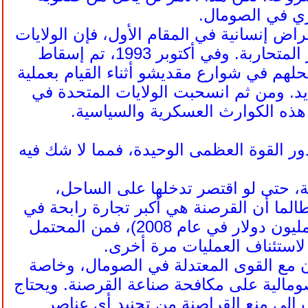
ري في الصومال.
اض إنسانية في المقام الأول، فإن الولايات
المتحدة سرعان ما وجدت نفسها محاصرة في مأزق العنف بين العشائر المتحاربة. وفي أكتوبر 1993، تم إسقاط
، وقُتل 18 جنديًّا أمريكيًّا وتم سحلهم في شوارع مقديشو أثناء القيام بعملية
. ومن ثم انسحبت الولايات المتحدة في
ذه الكوارث العسكرية والسياسية.
ر القوة العظمى الوحيدة، فمما لا شك فيه
، حتى لو اقتصر تدخلها على الساحل،
الما أن القرصنة هي أكبر تجارة رابحة في
الصومال (تشير التقديرات إلى أن القراصنة قد جمعوا ما يقرب من 80 مليون دولار في عام 2008)، فمن المحتمل
 لاستئناف العمليات مرة أخرى.
ون مع القوى المعتدلة في الصومال، وخاصة
دريب خفر السواحل الصومالية على مكافحة صناعة القرصنة. ويحتاج
 إلى منع القراصنة من تجنيد أي عناصر