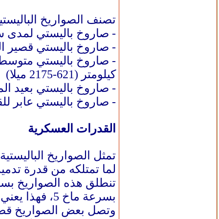
تصنف الصواريخ الباليستية 
- صاروخ باليستي لمدى ساحة المعركة "بي آ
- صاروخ باليستي قصير المدى "إس آر بي إم" (
كيلومتر (621-2175 ميلا)
- صاروخ باليستي بعيد المدى "إل آر بي إم" (LRBM) - بين 0
- صاروخ باليستي عابر للقارات "آي سي بي إم" (
القدرات العسكرية
تمثل الصواريخ الباليستي
لما تمتلكه من قدرة تدمي
تنطلق هذه الصواريخ بسر
بسرعة ماخ 5، فهذا يعني أنه يتحرك بسرعة تعادل خمسة أضعاف سرعة الصوت.