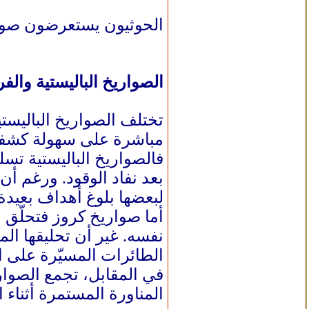
الحوثيون يستعرضون صواريخ باليستية عام 2023 بمنا
الصواريخ الباليستية وال
تختلف الصواريخ الباليست
مباشرة على سهولة كشفها
فالصواريخ الباليستية تسل
بعد نفاد الوقود. ورغم أن
لبعضها بلوغ أهداف بعيدة خلال نحو 
أما صواريخ كروز فتحلّق
نفسه. غير أن تحليقها الم
الطائرات المسيّرة على ا
في المقابل، تجمع الصوا
المناورة المستمرة أثناء 