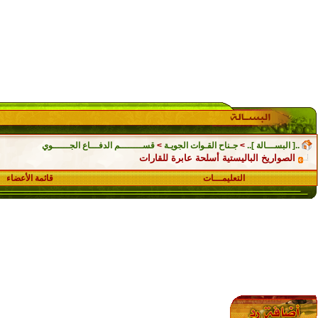
..[ البســـالة ]..
>
جـناح القـوات الجويـة
>
قســــــــم الدفـــاع الجــــــوي
الصواريخ الباليستية أسلحة عابرة للقارات
التعليمـــات
قائمة الأعضاء