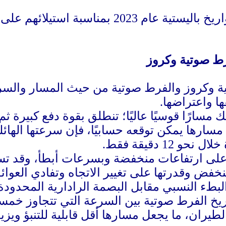
سبة استيلائهم على السلطة (رويترز)
فرط صوتية وكروز
ية وكروز والفرط صوتية من حيث المسار والسر
 واعتراضها.
ك مسارًا قوسيًا عاليًا؛ تنطلق بقوة دفع كبيرة
 مسارها يمكن توقعه حسابيًا، فإن سرعتها الهائل
12 دقيقة فقط.
 على ارتفاعات منخفضة وبسرعات أبطأ، وقد ت
نخفض وقدرتها على تغيير الاتجاه وتفادي العوائق 
لبطء النسبي مقابل البصمة الرادارية المحدودة،
ريخ الفرط صوتية بين السرعة التي تتجاوز خ
الطيران، ما يجعل مسارها أقل قابلية للتنبؤ ويزي