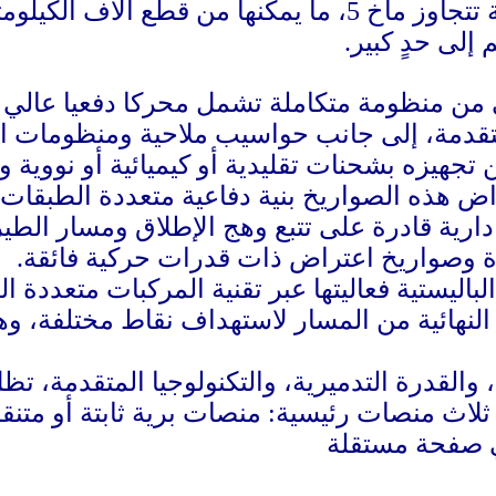
مدى سرعات فرط صوتية تتجاوز ماخ 5، ما يمكّنها 
إلى حدٍ كبير.
ي من منظومة متكاملة تشمل محركا دفعيا عالي ا
متقدمة، إلى جانب حواسيب ملاحية ومنظومات ا
تجهيزه بشحنات تقليدية أو كيميائية أو نووية و
اض هذه الصواريخ بنية دفاعية متعددة الطبقا
ادارية قادرة على تتبع وهج الإطلاق ومسار الط
ءة وصواريخ اعتراض ذات قدرات حركية فائقة.
لباليستية فعاليتها عبر تقنية المركبات متعدد
النهائية من المسار لاستهداف نقاط مختلفة، وه
والقدرة التدميرية، والتكنولوجيا المتقدمة، تظ
لاث منصات رئيسية: منصات برية ثابتة أو متنق