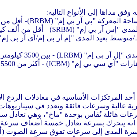
وفق مداها إلى الأنواع التالية:
ر بي إم" (BRBM)- أقل من 200 كيلومتر (124 ميلا)
SRBM) - أقل من ألف كيلومتر (621 ميلا)
350 كيلومتر و5500 كيلومتر (2175-3418 ميلا)
ICBM) - أكثر من 5500 كيلومتر (3418 ميلا).
ة أحد المرتكزات الأساسية في معادلات الردع ال
رية عالية وسرعات فائقة وتعدد في سيناريوهات 
عات هائلة تُقاس بوحدة "ماخ"، وهي تعادل سرع