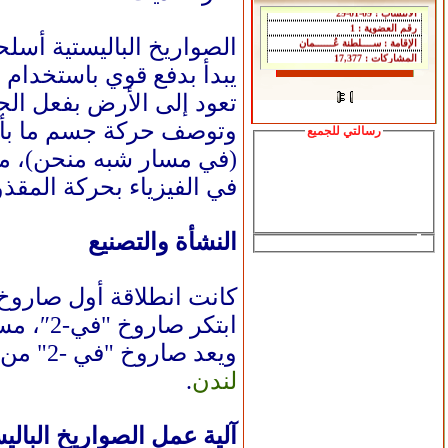
الصواريخ الباليستية أسلح
تعود إلى الأرض بفعل الجا
وتوصف حركة جسم ما بأنها
رسالتي للجميع
(في مسار شبه منحن)، من
في الفيزياء بحركة المقذوفات (Ballistics)، وإليها تنسب
النشأة والتصنيع
كانت انطلاقة أول صاروخ 
ابتكر صاروخ "في-2″، مستلهما قانون
ويعد صاروخ "في -2" من أوائل الصواريخ الباليستية، واستُخدم للمرة الأولى عام 1944 في قصف العاصمة البريطانية
لندن
.
آلية عمل الصواريخ البالي