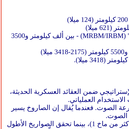
- صاروخ باليستي متوسط/متوسط بعيد المدى "إم آر بي إم/آي آر بي إم" (MRBM/IRBM) - بين ألف كيلومتر و3500
إستراتيجي ضمن العقائد العسكرية الحديثة،
الاستخدام العملياتي.
ة الصوت. فعندما يُقال إن الصاروخ يسير
وتصل بعض الصواريخ قصيرة المدى إلى سرعات تفوق سرعة الصوت (أكثر من ماخ 1)، بينما تحقق الصواريخ الأطول