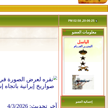
20-06-25, 02:58 PM
معلومات العضو
الباسل
المديــر العـــام
إحصائية العضو
آخر تحديث: 4/3/2026