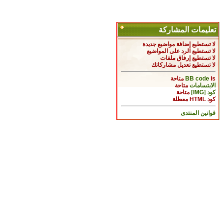
تعليمات المشاركة
لا تستطيع
إضافة مواضيع جديدة
لا تستطيع
الرد على المواضيع
لا تستطيع
إرفاق ملفات
لا تستطيع
تعديل مشاركاتك
is
BB code
متاحة
الابتسامات
متاحة
كود [IMG]
متاحة
كود HTML
معطلة
قوانين المنتدى