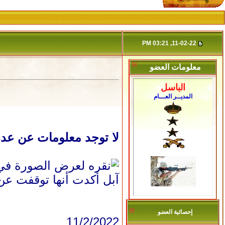
11-02-22, 03:21 PM
معلومات العضو
الباسل
المديــر العـــام
لا توجد معلومات عن عدد
آبل أكدت أنها توقفت عن
إحصائية العضو
11/2/2022