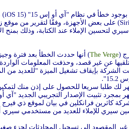
أقرت 
ة سيري لتحسين الإملاء عند الكتابة، وذلك بمنح ا
ج (
The Verge
قيها عن غير قصد، وحذفت المعلومات الواردة م
ت الشركة بإيقاف تشغيل الميزة "للعديد من 
15".
ر لك طلبا سريعا للحصول على إذن منك لتمكين
 تثبيت الإصدار التجريبي الجديد "آي أو إس 15" أو إصداره ا
ن سيري للإملاء للعديد من مستخدمي سيري أثن
ير المقصود إلى تسجيل المحادثات لجزء صغير م