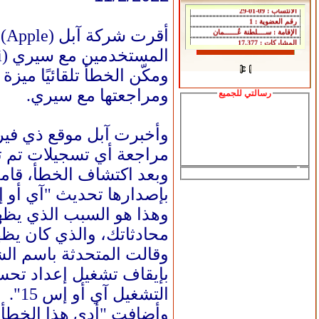
المستخدمين مع سيري (Siri) على بعض الأجهزة، وفقًا لتقرير من موقع زد نت (ZDNet).
ومكّن الخطأ تلقائيًا ميز
ومراجعتها مع سيري.
رسالتي للجميع
وأخبرت آبل موقع ذي فير
مراجعة أي تسجيلات تم تل
وبعد اكتشاف الخطأ، قام
بإصدارها تحديث "آي أو إس .2
وهذا هو السبب الذي يظه
محادثاتك، والذي كان يظهر بمجرد
بإيقاف تشغيل إعداد تحسي
التشغيل آي أو إس 15".
وأضافت "أدى هذا الخطأ غ