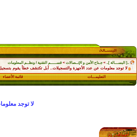
..[ البســـالة ]..
>
جـناح الأمن و الإتــصالات
>
قســـــم التقنية / ونظــم المعلومات
لا توجد معلومات عن عدد الأجهزة والتسجيلات.. آبل تكتشف خطأ يقوم بتسجيل
التعليمـــات
قائمة الأعضاء
لا توجد معلوم