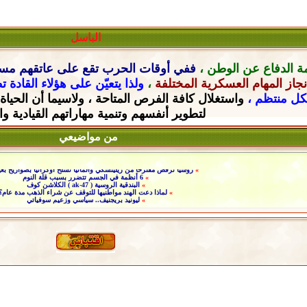
الباسل
ة الدفاع عن الوطن ،
ففي أوقات الحرب تقع على عاتقهم
مسؤ
جاز المهام العسكرية المختلفة
،
ولذا يتعيّن على هؤلاء القادة 
شكل منتظم ،
واستغلال كافة الفرص المتاحة ، ولاسيما أن الحياة
لتطوير أنفسهم وتنمية مهاراتهم القيادية
وا
من مواضيعي
»
روسيا ترفض مقترحا من زيلينسكي وألمانيا تسلح أوكرانيا بصواريخ بعي
»
6 أنظمة في الجسم تتضرر بسبب قلة النوم
»
البندقية الروسية ( ak-47 ) الكلاشن كوف
»
لماذا دعت الهند مواطنيها للتوقف عن شراء الذهب مدة عام؟
»
ليونيد بريجنيف.. سياسي وزعيم سوفياتي