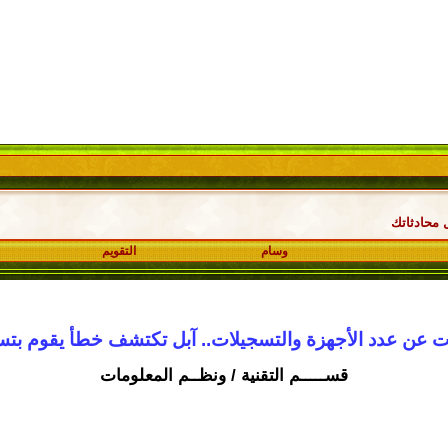
 محادثاتك
وسام
التقويم
ات عن عدد الأجهزة والتسجيلات.. آبل تكتشف خطأ يقوم بتس
قســـــم التقنية / ونظــم المعلومات