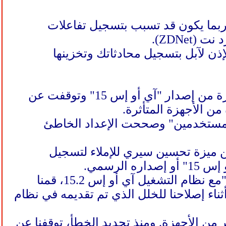
شركة آبل (Apple) بوجود خطأ في نظام "آي أو إس 15" (iOS 15) ربما يكون قد تسبب بتسجيل تفاعلات
لإذن لآبل بتسجيل محادثاتك وتخزينها
) أنها حددت الخطأ بعد فترة وجيزة من إصدار "آي أو إس 15" وتوقفت عن
ن الأجهزة المتأثرة.
المستخدمين" وصححت الإعداد الخاطئ
 ميزة تحسين سيري للإملاء لتسجيل
لرسمي.
وقالت المتحدثة باسم الشركة كاثرين فرانكلين في بيان لموقع ذي فيرج "مع نظام التشغيل آي أو إس 15.2، قمنا
اء إصلاحنا للخلل الذي تم تقديمه في نظام
ن الأجهزة. ومنذ تحديد الخطأ، توقفنا عن