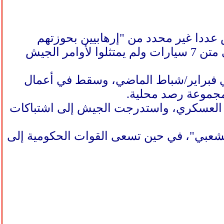
عددا غير محدد من "إرهابيين بحوزتهم
أسلحة" من قوات المعارضة المسلحة في القرية. وأضاف أنهم كانوا على متن 7 سيارات ولم يمتثلوا لأوامر الجيش
ي فبراير/شباط الماضي، وسقط في أعمال
لس العسكري، واستدرجت الجيش إلى اشتباكات
لشعبي"، في حين تسعى القوات الحكومية إلى