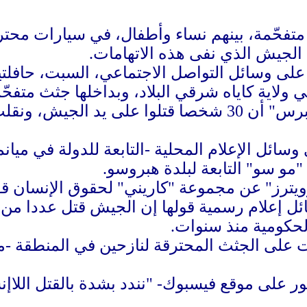
لى أكثر من 30 جثة متفحّمة، بينهم نساء وأطفال، في س
د الجيش الذي نفى هذه الاتهامات.
على وسائل التواصل الاجتماعي، السبت، حافلت
ولاية كاياه شرقي البلاد، وبداخلها جثث متفحّ
وذكرت وكالة "أسوشيتد برس" أن 30 شخصا قتلوا عل
وسائل الإعلام المحلية -التابعة للدولة في مي
مو سو" التابعة لبلدة هبروسو.
ويترز" عن مجموعة "كاريني" لحقوق الإنسان قول
ئل إعلام رسمية قولها إن الجيش قتل عددا من 
لحكومية منذ سنوات.
ت على الجثث المحترقة لنازحين في المنطقة -م
 على موقع فيسبوك- "نندد بشدة بالقتل اللاإ