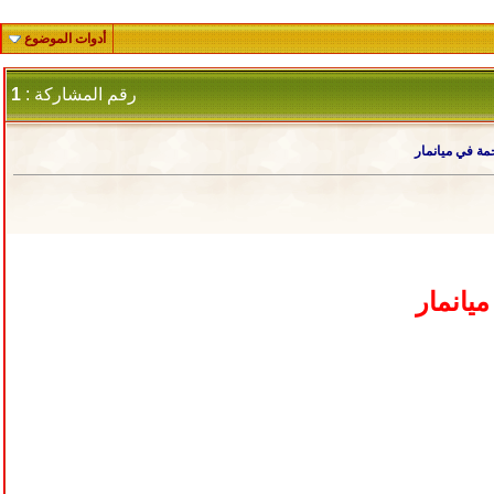
أدوات الموضوع
رقم المشاركة :
1
مة في ميانمار
يانمار