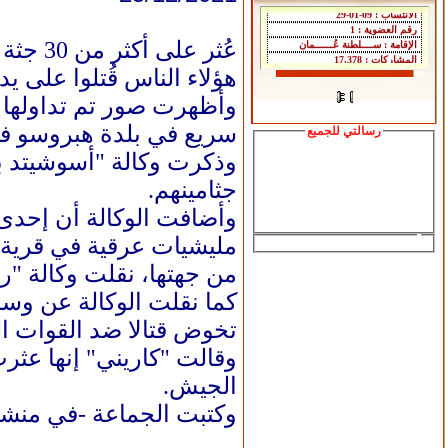
عُثر ع
هؤلاء الناس قُتلوا على ي
وأظهرت صور تم تداولها 
سريع في بلدة هبروسو في 
رسالتي للجميع
جثامينهم.
وأضافت الوكالة أن إحدى 
مليشيات عرقية في قرية "
من جهتها، نقلت وكالة "ر
كما نقلت الوكالة عن وسا
تخوض قتالا ضد القوات ا
وقالت "كاريني" إنها عثر
الجيش.
وكتبت الجماعة -في منشور