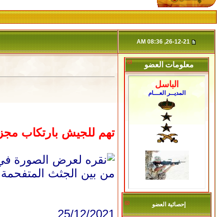
26-12-21, 08:36 AM
معلومات العضو
الباسل
المديــر العـــام
تهم للجيش بارتكاب مجزر
من بين الجثث المتفحمة ا
إحصائية العضو
25/12/2021