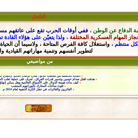
الباسل
ة الدفاع عن الوطن ،
ففي أوقات الحرب تقع على عاتقهم
مسؤ
جاز المهام العسكرية المختلفة
،
ولذا يتعيّن على هؤلاء القادة 
شكل منتظم ،
واستغلال كافة الفرص المتاحة ، ولاسيما أن الحياة
لتطوير أنفسهم وتنمية مهاراتهم القيادية
وا
من مواضيعي
»
المادة الخامسة من معاهدة الناتو.. سلاح ترامب الجديد لإخضاع حل
»
هدفت لقتل صدام حسين وتدمير قدرات العراق.. تعرف على عملية ثعلب الصح
»
كيف بدأت هيمنة الدولار على الأسواق العالمية وهل يمكن إنهاؤه
»
تلوث ساحات المعارك باليورانيوم المنضب
»
الفائزون والفائزات في حفل الكرة الذهبية لعام 2024 م