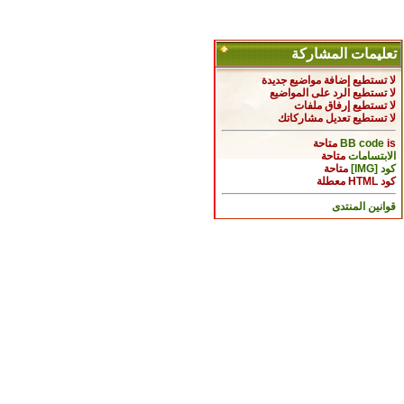
تعليمات المشاركة
لا تستطيع
إضافة مواضيع جديدة
لا تستطيع
الرد على المواضيع
لا تستطيع
إرفاق ملفات
لا تستطيع
تعديل مشاركاتك
is
BB code
متاحة
الابتسامات
متاحة
كود [IMG]
متاحة
كود HTML
معطلة
قوانين المنتدى