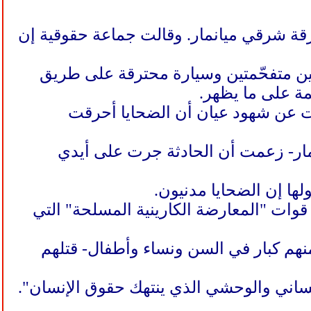
يارات محترقة شرقي ميانمار. وقالت جماعة حقوقية إن
ين متفحّمتين وسيارة محترقة على طريق
مة على ما يظهر.
ى يد الجيش، ونقلت عن شهود عيان أن الضحايا أحرقت
انمار- زعمت أن الحادثة جرت على أيدي
ها إن الضحايا مدنيون.
قوات "المعارضة الكارينية المسلحة" التي
نهم كبار في السن ونساء وأطفال- قتلهم
نساني والوحشي الذي ينتهك حقوق الإنسان".