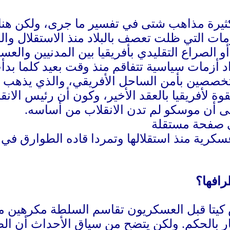
كثيرة مذاهب شتى في تفسير ما جرى، ولكن هن
أزمات التي ظلت تعصف بالبلاد منذ الاستقلال وا
 الصراع التقليدي بأفريقيا بين المدنيين والعسك
داد أزمات سياسية تتفاقم منذ وقت بعيد كلما بد
لمتخصصين بأمن الساحل الأفريقي، والذي يذهب 
 لأفريقيا بالعقد الأخير، وكون أن رئيس الانق
رافها؟
س كيتا قبل العسكريون تقاسم السلطة مكرهين 
ار بالحكم. ولكن يتضح من سياق الأحداث أن الط