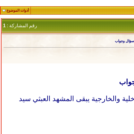
أدوات الموضوع
رقم المشاركة :
1
؟ سؤال وجواب
جواب
لية والخارجية يبقى المشهد العبثي سيد