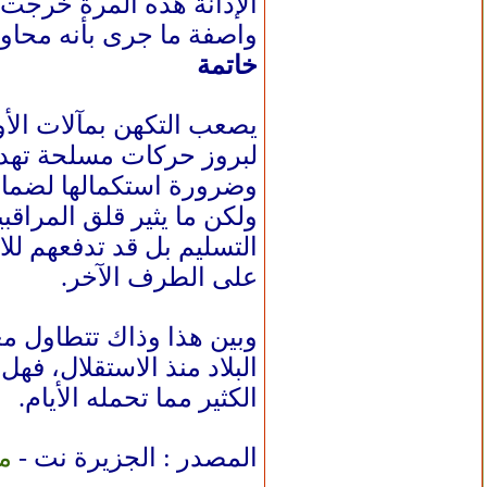
الإدانة هذه المرة خرجت م
واصفة ما جرى بأنه محاولة
خاتمة
يصعب التكهن بمآلات الأو
لبروز حركات مسلحة تهدد ب
وضرورة استكمالها لضمان ا
ولكن ما يثير قلق المراقب
التسليم بل قد تدفعهم للاس
على الطرف الآخر.
وبين هذا وذاك تتطاول معا
البلاد منذ الاستقلال، فه
الكثير مما تحمله الأيام.
م
المصدر : الجزيرة نت -