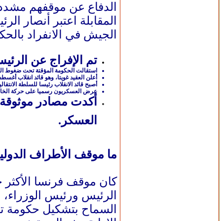
الدفاع عن موقفهم مشددين 
المقابلة اعتبر أنصار الرئ
الجيش في الانفراد بالحك
تم الإفراج عن الرئيس 
استقالت الحكومة المؤقتة تحت ضغوط العس
أعلن العقيد غويتا، وهو قائد انقلاب أغسطس 2020، أنهم ملتزمون بإمضاء الفترة الانتقالية كما اتفق عليها واعدا بالتزام العسكريين بالتوصل إلى اتفاقية
أصبح قائد الانقلاب رئيسا للسلطة الانتقالية ورئيسا للدولة بموجب قرار 
عرض العسكريون رسميا على حركة الخامس
العسكر.
ما موقف الأطراف الدولية
كان موقف فرنسا الأكثر 
الرئيس ورئيس الوزراء،
السماح بتشكيل حكومة تصر