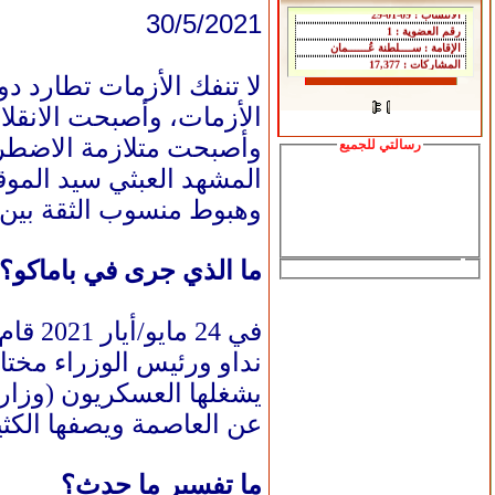
30/5/2021
لا تنفك الأزمات تطارد د
الأزمات، وأصبحت الانقلا
وأصبحت متلازمة الاضطرابا
رسالتي للجميع
المشهد العبثي سيد المو
وهبوط منسوب الثقة بين 
ما الذي جرى في باماكو؟
نداو ورئيس الوزراء مختار
عن العاصمة ويصفها الكثيرون ب
ما تفسير ما حدث؟