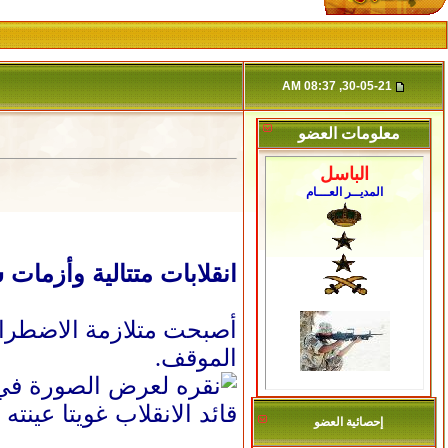
30-05-21, 08:37 AM
معلومات العضو
الباسل
المديــر العـــام
انقلابات متتالية وأزمات
أصبحت متلازمة الاضطرابا
الموقف.
قائد الانقلاب غويتا عينته
إحصائية العضو