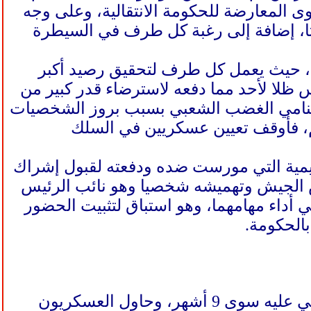
ى المعارضة للحكومة الانتقالية، وعلى وجه
كيتا، إضافة إلى رغبة كل طرف في السيطرة
ية، حيث يعمل كل طرف لتحقيق رصيد أكبر
 ظلا لأحد مما دفعه لاسترضاء قدر كبير من
 وتنامي الغضب الشعبي بسبب بروز الشخصيات
م، فأوقف تعيين عسكريين في السلك
قليمية التي مورست ضده ودفعته لقبول إشراك
يش الجيش وتهميشه شخصيا وهو نائب الرئيس
 أداء مهامهما، وهو استباق لتثبيت الحضور
بالحكومة.
سادت البلاد حالة من الارتباك لصعوبة تفسير ما جرى بعد انقلاب لم يمضي عليه سوى 9 أشهر، وحاول العسكريون