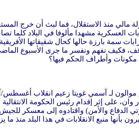
ولة مالي منذ الاستقلال، فما لبث أن خرج الم
بات العسكرية مشهدا مألوفا في البلاد كلما تصا
ت سمة بارزة حالها كحال شقيقاتها الأفريقيةـ 
قف، فكيف نفهم ونفسر ما جرى الأسبوع الماضي 
مكونات وأطراف الحكم فيها؟
 وان، على إثر إقدام رئيس الحكومة الانتقالية 
أنها منبع الانقلابات في هذا البلد منذ ما يزيد على 0