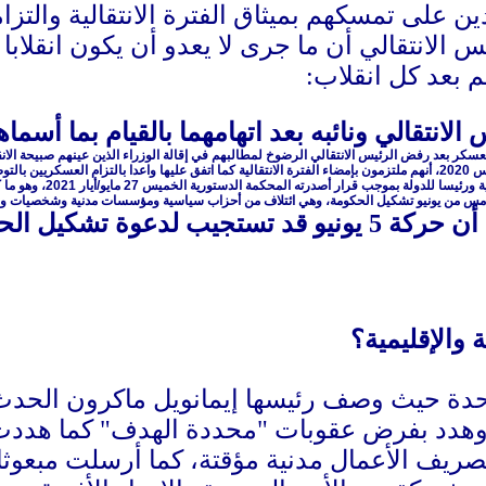
على تمسكهم بميثاق الفترة الانتقالية والتزامه
يس الانتقالي أن ما جرى لا يعدو أن يكون انقلابا
م بعد كل انقلاب:
الانتقالي ونائبه بعد اتهامهما بالقيام بما أسماه
كر بعد رفض الرئيس الانتقالي الرضوخ لمطالبهم في إقالة الوزراء الذين عينهم صبيحة الانقل
 انتقالية.
أصدرته المحكمة الدستورية الخميس 27 مايو/أيار 2021، وهو ما كان يسعى العسكر لتحقيقه عبر انقلابهم العام الماضي.
 من يونيو تشكيل الحكومة، وهي ائتلاف من أحزاب سياسية ومؤسسات مدنية وشخصيات وطني
أكدت مصادر موثوقة أن حركة 5 يونيو قد تستجيب لد
 والإقليمية؟
حدة حيث وصف رئيسها إيمانويل ماكرون الحدث 
 وهدد بفرض عقوبات "محددة الهدف" كما هددت
يف الأعمال مدنية مؤقتة، كما أرسلت مبعوثا ل