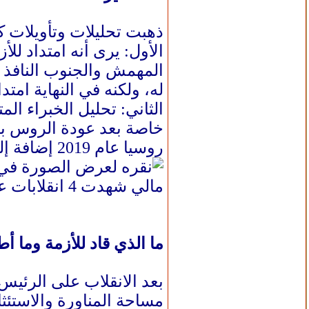
ذهبت تحليلات وتأويلات 
الأول: يرى أنه امتداد لل
المهمش والجنوب النافذ أو
له، ولكنه في النهاية امت
الثاني: تحليل الخبراء ا
خاصة بعد عودة الروس بقوة
روسيا عام 2019 إضافة إلى أن موسكو لم تدن الانقلاب من أساسه.
مالي شهدت 4 انقلابات عسكرية منذ استقلالها وتمردا قاده الطوارق في شمالها بالتسعينيات (رويترز)
ما الذي قاد للأزمة وما أط
بعد الانقلاب على الرئي
مساحة المناورة والاستئث