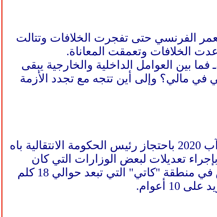
ستعمر الفرنسي حتى تفجرت الخلافات وتتالت
عدت الخلافات وتعمقت المعاناة.
فما بين العوامل الداخلية والخارجية يبقى
في مالي؟ وإلى أين تتجه مع تجدد الأزمة
في 24 مايو/أيار 2021 قام موالون لـ آسمي غويتا زعيم انقلاب أغسطس/آب 2020 باحتجاز رئيس الحكومة الانتقالية باه
بإجراء تعديلات لبعض الوزارات التي كان
يشغلها العسكريون (وزارتي الدفاع والأمن) واقتادوه إلى معسكر للجيش في منطقة "كاتي" التي تبعد حوالي 18 كلم
1 أعوام.