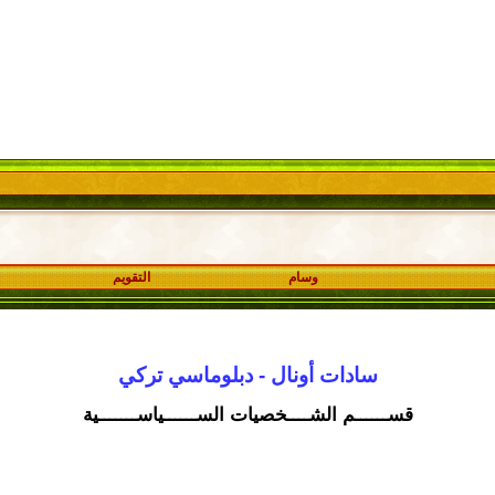
وسام
التقويم
سادات أونال - دبلوماسي تركي
قســــــم الشــــخصيات الســــــياســـــــية