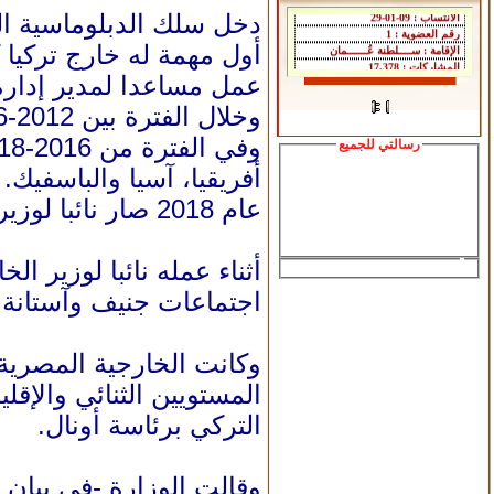
دخل سلك الدبلوماسية التركي
أول مهمة له خارج تركيا كا
عمل مساعدا لمدير إدارة الشرق الأوسط في
وخلال الفترة بين 2012-2016 عمل سفيرا لتركيا في الأردن.
رسالتي للجميع
أفريقيا، آسيا والباسفيك.
عام 2018 صار نائبا لوزير الخارجية التركي حتى يومنا هذا.
أثناء عمله نائبا لوزير 
اجتماعات جنيف وآستانة م
وكانت الخارجية المصرية
المستويين الثنائي والإ
التركي برئاسة أونال.
وقالت الوزارة -في بيان