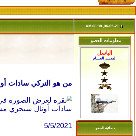
06-05-21, 08:38 AM
معلومات العضو
الباسل
المديــر العـــام
من هو التركي سادات أون
سادات أونال سيجري مشاو
5/5/2021
إحصائية العضو