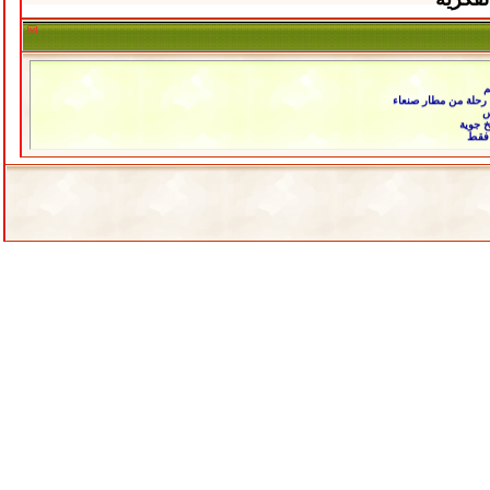
م
 رحلة من مطار صنعاء
س
خ جوية