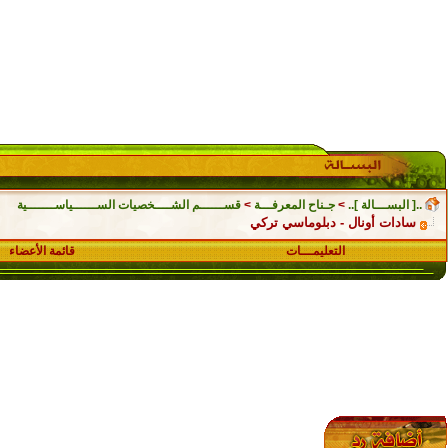
..[ البســـالة ]..
>
جـناح المعرفـــة
>
قســــــم الشــــخصيات الســــــياســـــــية
سادات أونال - دبلوماسي تركي
التعليمـــات
قائمة الأعضاء