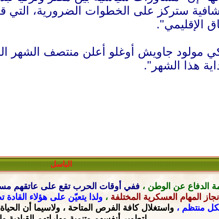
افية ستركز على الخطوات الضرورية، التي قد ت
ق الإقليمي".
ركي مولود جاويش أوغلو أعلن منتصف الشهر ال
ية هذا الشهر".
الباسل
ة الدفاع عن الوطن ،
ففي أوقات الحرب تقع على عاتقهم
مسؤ
جاز المهام العسكرية المختلفة
،
ولذا يتعيّن على هؤلاء القادة 
شكل منتظم ،
واستغلال كافة الفرص المتاحة ، ولاسيما أن الحياة
لتطوير أنفسهم وتنمية مهاراتهم القيادية
وا