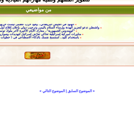
من مواضيعي
»
الهنود في الجيش البريطاني.. وقود حرب عظمى ليست حربه
»
واشنطن تدعو لتعزيز الهدنة وإرساء السلام باليمن وترحيب دولي بإعلان إقلاع أول
»
“كومندوس الجمهورية”.. معارك الأيام الأخيرة لآخر ملوك تون
»
مناورات أميركية إسرائيلية تحاكي تعرّض إسرائيل لتهديدات وصواري
»
باستخدام كلود.. استنسخ نفسك بالذكاء الاصطناعي في 5 خطوات فقط
«
الموضوع السابق
|
الموضوع التالي
»