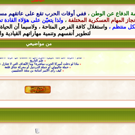
ة الدفاع عن الوطن ،
ففي أوقات الحرب تقع على عاتقهم
مسؤ
جاز المهام العسكرية المختلفة
،
ولذا يتعيّن على هؤلاء القادة 
شكل منتظم ،
واستغلال كافة الفرص المتاحة ، ولاسيما أن الحياة
لتطوير أنفسهم وتنمية مهاراتهم القيادية
وا
من مواضيعي
»
فيلم : تعرف على شبه جزيرة القرم التي قد تتسبب في حرب عالمية 
»
علم التاريخ
»
ماذا لو دخلت أميركا الحرب مباشرة؟ وما الأهداف التي لا تتنازل ع
»
حملة جاليبولي أو حملة الدردنيل أو معركة جناق قلعة
»
كيف رأى الأمير أسامة بن منقذ الصليبيين