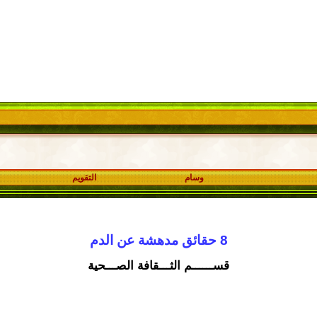
وسام
التقويم
8 حقائق مدهشة عن الدم
قســــــم الثـــقافة الصـــحية