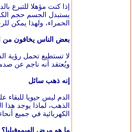
إذا كنت مؤهلا للتبرع بالدم فسيتم سحب 470 مليلترا، وهو ما ي
الحمراء، ولهذا يمكن للرجال التبرع بالدم ك
بعض الناس يخافون من ا
لا تستطيع تحمل رؤية ال
ويُعتقد أنه ناجم عن صد
إنه ذهب سائل
الذهب، لماذا يوجد هذا ا
الكهربائية في جميع أنحا
ما هو مرض الهيموفيليا؟