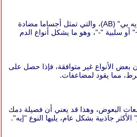
توجد 4 مجموعات دم رئيسية، هي: "إيه" (A)، و"بي" (B)، و"أو" (O)، و"إيه بي" (AB)، والتي تمثل أجساما مضادة
 أو سلبية "-"، وهو ما يشكل أنواع الدم
 بعض الأنواع غير متوافقة، فإذا حصل على
فرط، مما يقود لمضاعفات.
سعات البعوض، وهذا قد يعني أن فصيلة دمك
أكثر جاذبية بشكل عام، يليها النوع "إيه".