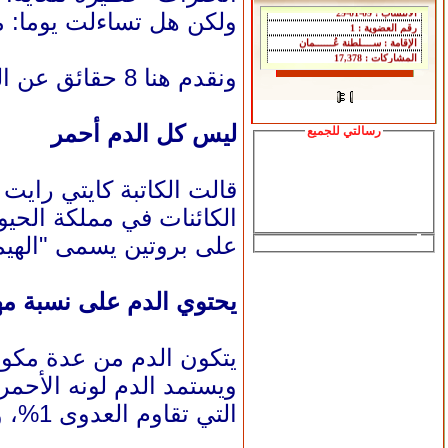
ولكن هل تساءلت يوما: م
ونقدم هنا 8 حقائق عن الدم:
ليس كل الدم أحمر
رسالتي للجميع
قالت الكاتبة كايتي رايت
الكائنات في مملكة الحيو
على بروتين يسمى "الهيموسيانين" 
يحتوي الدم على نسبة مه
يتكون الدم من عدة مكونات، تمثل البلازما حوالي 55%، 
التي تقاوم العدوى 1%، والمكون الأخير هو الصفائح الدموية التي تساعد الدم على التجلط.