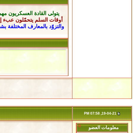
يتولى القادة العسكريون
مهم
أوقات السلم يتحمّلون عبء إن
والتزوّد بالمعارف المختلفة ب
19-04-21, 07:58 PM
معلومات العضو