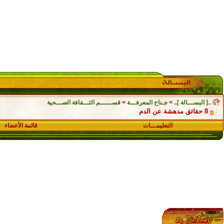
..[ البســـالة ]..
>
جـناح المعرفـــة
>
قســــــم الثـــقافة الصـــحية
8 حقائق مدهشة عن الدم
التعليمـــات
قائمة الأعضاء