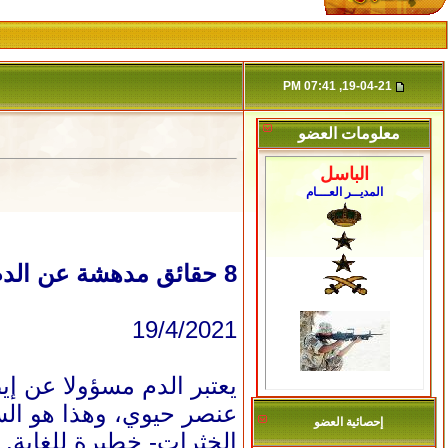
19-04-21, 07:41 PM
معلومات العضو
الباسل
المديــر العـــام
8 حقائق مدهشة عن الدم
19/4/2021
يعتبر الدم مسؤولا عن إ
إحصائية العضو
الخثرات- خطيرة للغاية.