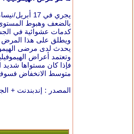
يجري في 17 أبريل/نيسان من كل عام الاحتفال باليوم العالمي
بالضعف وهبوط المستوى،
كدمات عشوائية في الجسم
ويطلق على هذا المرض في 
يحدث لدى مرضى الهيموفي
وتعتمد أعراض الهيموفيلي
فإذا كان مستواها شديد 
متوسط الانخفاض فسوف ي
المصدر : إندبندنت + الجز