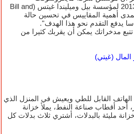
(Microsoft)، بيل غيتس، شارك هذه النصيحة في رسالته السنوية لعام 2013 لمؤسسة بيل وميليندا غيتس (Bill and
رارا بمدى أهمية المقاييس في تحسين حالة
 يدفع التقدم نحو هذا الهدف".
تتبع مدخراتك يمكن أن يقربك كثيرا من
المال (غيتي)
م الهاتف القابل للطي ويعيش في المنزل الذي
ل، فإن تي بون بيكنز، أحد أقطاب صناعة النفط، يملأ خزانة
زانة مليئة بالبدلات، أشتري ثلاث بدلات كل