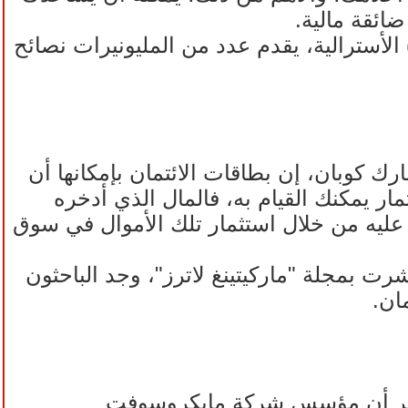
ائقة مالية.
 الأسترالية، يقدم عدد من المليونيرات نصائح
س" (Dallas Mavericks) لكرة السلة، مارك كوبان، إن بطاقات الائتمان بإمكانها أن
ر يمكنك القيام به، فالمال الذي أدخره
ليه من خلال استثمار تلك الأموال في سوق
رت بمجلة "ماركيتينغ لاترز"، وجد الباحثون
ويُذكر أن مؤسس شركة مايكروسوفت