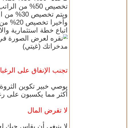
تخصيص 50% من ا
ويتم تخصي
وأخيرا 
اتباع خطة استثمارية وال
مدخراتك (غيتي)
تجنب الإنفاق على الرغب
يوصي خبير تكوين الثروة 
أكثر مما يكسبون على رغ
لا تقرض المال
لا ينبغي أن يقاس حبك لع