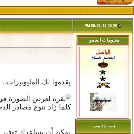
19-09-20, 08:49 PM
معلومات العضو
الباسل
المديــر العـــام
يقدمها لك المليونيرات.. أ
كلما زاد تنوع مصادر الد
إحصائية العضو
يمكن أن يساعدك توفير ا