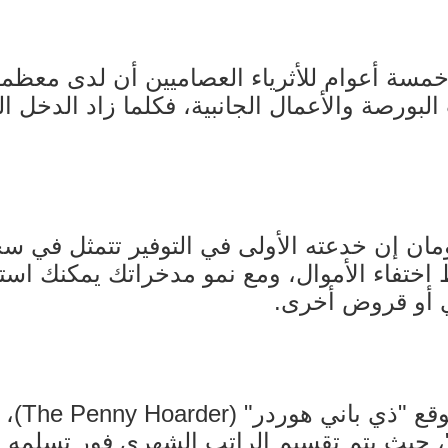
ة أعوام للأثرياء العصاميين أن لدى معظمه
البورصة والأعمال الجانبية، فكلما زاد الدخل 
ومان إن خدعته الأولى في التوفير تتمثل في 
 اختفاء الأموال، ومع نمو مدخراتك يمكنك است
 أو قروض أخرى.
جنى ال
ة "50%-30%-20%"، حيث يتم تقسيم الراتب الشهري فور تس