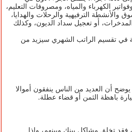
، وفواتير الكهرباء والمياه، ومصروفات التعليم،
 التسوق والأنشطة الترفيهية والرحلات والهدايا،
زيادة المدخرات، أو تعجيل سداد الديون، وكذلك
 (50-30-20) المئوية في تقسيم الراتب الشهري سيزيد من
وضح أن العديد من الناس ينفقون أموالا
ارة باهظة الثمن أو قضاء عطلة.
 فقد تخلق مشاكل بينك وبينهم، وإذا