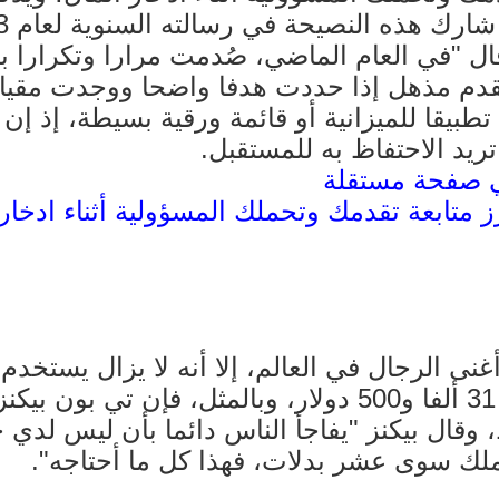
Meli)، حيث قال "في العام الماضي، صُدمت مرارا وتك
قدم مذهل إذا حددت هدفا واضحا ووجدت مقياسا
بيقا للميزانية أو قائمة ورقية بسيطة، إذ إن 
تريد الاحتفاظ به للمستقبل.
متابعة تقدمك وتحملك المسؤولية أثناء ادخار 
غنى الرجال في العالم، إلا أنه لا يزال يستخد
اشتراه عام 1957 مقابل 31 ألفا و500 دولار، وبالمث
وقال بيكنز "يفاجأ الناس دائما بأن ليس لدي خ
ملك سوى عشر بدلات، فهذا كل ما أحتاجه".