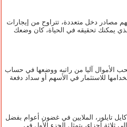
م مصادر دخل متعددة، تتراوح من إيجارات
الذي يمكنك تحقيقه في الحياة، كان وضعك
سحب الأموال آليا من راتبه ووضعها في حساب
خدامها للاستثمار في الأسهم أو سداد دفعة
رئيس التنفيذي لموقع "ذي باني هوردر" (The Penny Hoarder)، كايل تايلور، الملايين في غضون أعوام بفضل
لمه إلى ثلاثة أجزاء، يتمثل الجزء الأول في