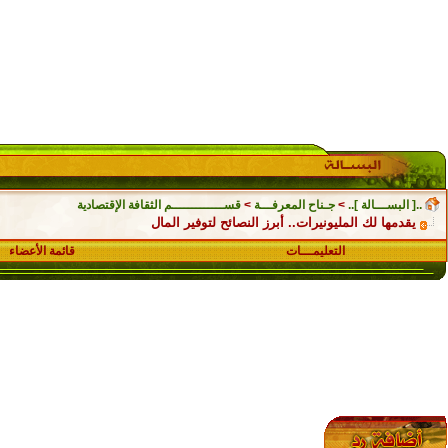
..[ البســـالة ]..
>
جـناح المعرفـــة
>
قســـــــــــــم الثقافة الإقتصادية
يقدمها لك المليونيرات.. أبرز النصائح لتوفير المال
التعليمـــات
قائمة الأعضاء