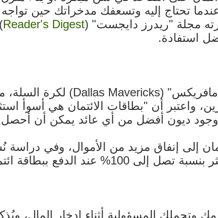
دما تحتاج إليه وتسعفك مدخراتك حين تواجه ض
رته مجلة "ريدرز دايجست" (
Reader's Digest
)
ل استفادة.
يقول مالك نادي "دالاس مافريك
 واعتبر أن "بطاقات الائتمان هي أسوأ استثما
وجود ديون أفضل من أي عائد يمكن أن أحصل ع
ان إلى إنفاق مزيد من الأموال، وفي دراسة نُش
100% عند الدفع ببطاقة ائتمان.
دمك وتحملك المسؤولية أثناء ادخار المال، 