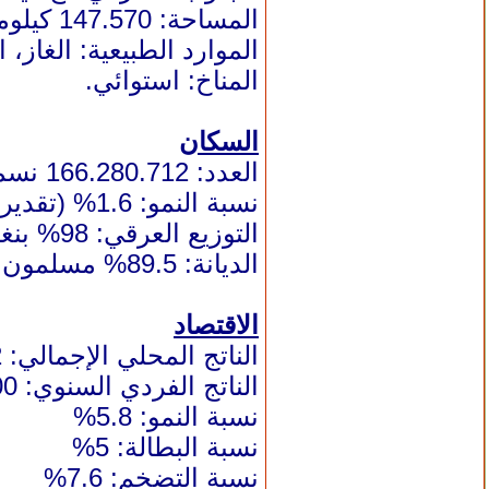
المساحة: 147.570 كيلومترا مربعا
الموارد الطبيعية
: الغاز،
المناخ: استوائي.
السكان
العدد: 166.280.712 نسمة (تقديرات يوليو/تموز 2014)
نسبة النمو: 1.6% (تقديرات 2014)
التوزيع العرقي: 98% بنغال، 2% قوميات أخرى
الديانة: 89.5% مسلمون، 9.6% هندوس، 0.9% ديانات أخرى.
الاقتصاد
الناتج المحلي الإجمالي
: 140.2 مليار دولار
الناتج الفردي السنوي: 2100 دولار
نسبة النمو: 5.8%
نسبة
البطالة
: 5%
نسبة
التضخم
: 7.6%