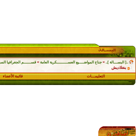
..[ البســـالة ]..
>
جناح المواضــــيع العســـــــــكرية العامة
>
قســــــم الجغرافيا السي
بنغلاديش
التعليمـــات
قائمة الأعضاء