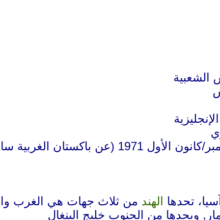
 الشعبية
ش
الإنجليزية
ي
باكستان
الغربية ساب
سيا، تحدها
الهند
من ثلاث جهات هي الغرب وال
ار
, ويحدها من الجنوب خليج البنغال