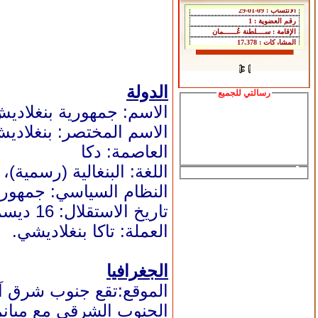
الدولة
رسالتي للجميع
الاسم: جمهورية بنغلاديش
الاسم المختصر: بنغلادي
العاصمة:
دكا
اللغة: البنغالية (رسمية)، 
النظام السياسي: جمهور
تاريخ الاستقلال: 16 ديسمبر/كانون الأول 1971 (عن
العملة: تاكا بنغلاديشي.
الجغرافيا
الموقع:تقع جنوب شرق آ
الجنوب الشرقي مع
ميانم