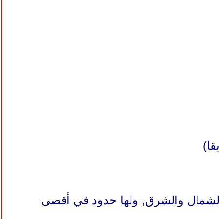
قا)
شمال والشرق, ولها حدود في أقصى