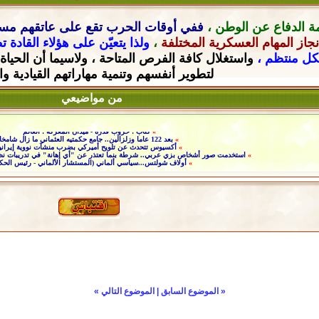
ة الدفاع عن الوطن ،
ففي أوقات الحرب تقع على عاتقهم
مسؤ
جاز المهام العسكرية المختلفة
،
ولذا يتعيّن على هؤلاء القادة 
شكل منتظم ،
واستغلال كافة الفرص المتاحة ، ولاسيما أن الحياة
لتطوير أنفسهم وتنمية مهاراتهم القيادية
وا
من مواضيعي
»
كتاب : حروب قذرة - ميدان المعركة : العالم
»
بعد 122 عاما وزلزالين.. جامع حكمتيه العثماني ما زال شامخا
»
أكسيوس تتحدث عن تلويح أميركي بضرب منشآت نووية إيراني
»
استخدمت صور أشخاص بزي عربي.. شرطة بنما تعتذر عن "أي إهانة" في تدريبات نظمت
»
أولاف شولتس...سياسي ألماني (المستشار الألماني - رئيس الحك
«
الموضوع السابق
|
الموضوع التالي
»