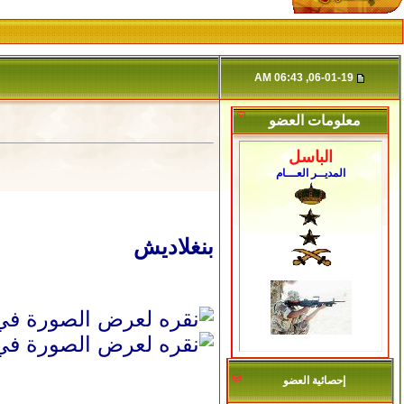
06-01-19, 06:43 AM
معلومات العضو
الباسل
المديــر العـــام
بنغلاديش
إحصائية العضو