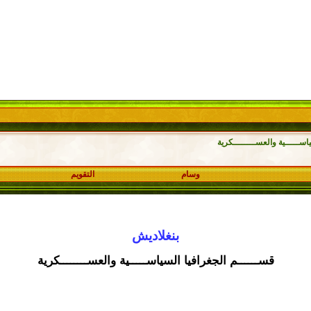
اســـــية والعســــــــكرية
وسام
التقويم
بنغلاديش
قســــــم الجغرافيا السياســـــية والعســــــــكرية