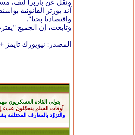
ونقل عن باربرا ليف، مسا
آند بورتر القانونية بواش
واقتصاديا بحتا".
وتابعت، إن الجميع "يفت
المصدر: نيويورك تايمز + 
يتولى القادة العسكريون
مهم
أوقات السلم يتحمّلون عبء إن
والتزوّد بالمعارف المختلفة ب