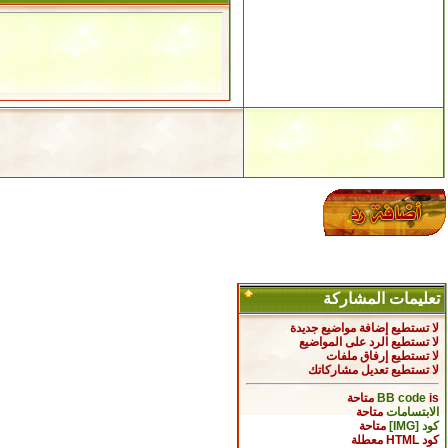
تعليمات المشاركة
لا تستطيع
إضافة مواضيع جديدة
لا تستطيع
الرد على المواضيع
لا تستطيع
إرفاق ملفات
لا تستطيع
تعديل مشاركاتك
is
BB code
متاحة
الابتسامات
متاحة
كود [IMG]
متاحة
كود HTML
معطلة