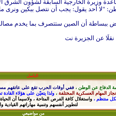
عدة وزيرة الخارجية السابقة لشؤون الشرق الأ
نطن: "لا أحد يقول: يجب أن نتصل ببكين ونرى ما 
رض ببساطة أن الصين ستتصرف بما يخدم مصالحها
نقلَا عن الجزيرة نت
الباسل
ة الدفاع عن الوطن ،
ففي أوقات الحرب تقع على عاتقهم
مسؤ
جاز المهام العسكرية المختلفة
،
ولذا يتعيّن على هؤلاء القادة 
شكل منتظم ،
واستغلال كافة الفرص المتاحة ، ولاسيما أن الحياة
لتطوير أنفسهم وتنمية مهاراتهم القيادية
وا
من مواضيعي