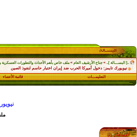
..[ البســـالة ]..
>
جناح الأرشيف العام
>
ملف خاص بأهم الأحداث والتطورات العسكرية والسي
نيويورك تايمز: دخول أميركا الحرب ضد إيران اختبار حاسم لنفوذ الصين
التعليمـــات
قائمة الأعضاء
نيويور
ملف