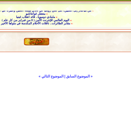
»
من ميانمار إلى الفلبين.. هل تنجح روسيا في تحدي هيمنة الصين وأميركا في
»
معتقل غوانتانامو
»
مامادي دومبويا.. قائد انقلاب غينيا
»
اليوم العالمي للإنترنت الآمن ( 8 من فبراير من كل عام )
»
مقابر الطائرات.. ناقلات الأحلام المكدسة في مثواها الأخير
«
الموضوع السابق
|
الموضوع التالي
»