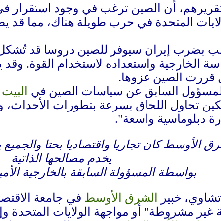
 تقريرهم، أن الصين ترغب في وجود استقرار ف
ولايات المتحدة في حرب طويلة هناك، مما قد ي
امب بضرب إيران سيوفر للصين دروسا قد تُشكل 
ة الخارجية واستعداده لاستخدام القوة. وقد 
ل قررت الصين غزوها.
المسؤول السابق عن سياسات الصين في
البيت 
كين تحاول اللحاق بسرعة بتطورات الأحداث، و
رة دبلوماسية واسعة".
ق الأوسط كان تجاريا واقتصاديا بحتا والجمي
يخدم مصالحها الذاتية
بواسطة المسؤولة السابقة بالخارجية الأمير
تشاوي، خبير
الشرق الأوسط
في جامعة الاقتصاد
 غير مشروطة" أو مواجهة الولايات المتحدة و