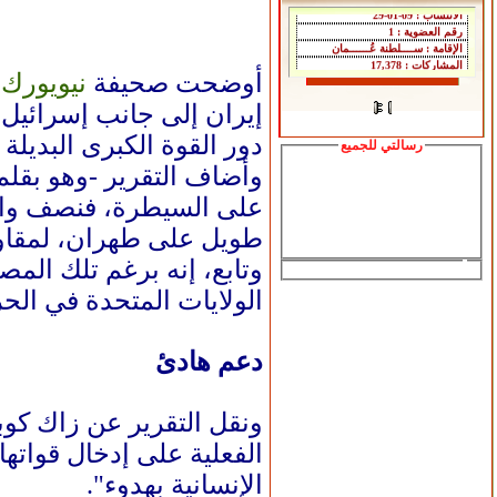
أوضحت صحيفة
نيويورك 
إيران إلى جانب إسرائيل،
دور القوة الكبرى البديلة
رسالتي للجميع
وأضاف التقرير -وهو بقل
على السيطرة، فنصف وارد
طويل على طهران، لمقاومة
وتابع، إنه برغم تلك الم
الولايات المتحدة في الح
دعم هادئ
ونقل التقرير عن زاك كوبر
الفعلية على إدخال قواته
الإنسانية بهدوء".