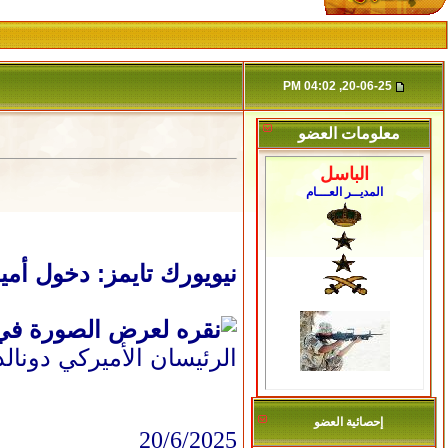
20-06-25, 04:02 PM
معلومات العضو
الباسل
المديــر العـــام
نيويورك تايمز: دخول أمي
الرئيسان الأميركي دونال
إحصائية العضو
20/6/2025