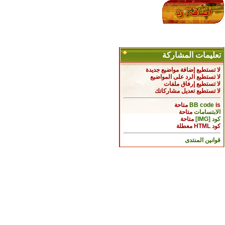
تعليمات المشاركة
لا تستطيع
إضافة مواضيع جديدة
لا تستطيع
الرد على المواضيع
لا تستطيع
إرفاق ملفات
لا تستطيع
تعديل مشاركاتك
is
BB code
متاحة
الابتسامات
متاحة
كود [IMG]
متاحة
كود HTML
معطلة
قوانين المنتدى