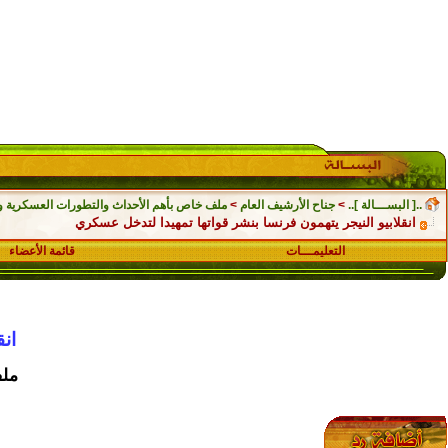
..[ البســـالة ]..
>
جناح الأرشيف العام
>
ملف خاص بأهم الأحداث والتطورات العسكرية والسي
انقلابيو النيجر يتهمون فرنسا بنشر قواتها تمهيدا لتدخل عسكري
التعليمـــات
قائمة الأعضاء
ان
ملف