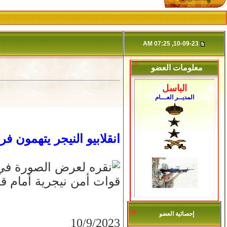
10-09-23, 07:25 AM
معلومات العضو
الباسل
المديــر العـــام
انقلابيو النيجر يتهمون 
قوات أمن نيجرية أمام ق
إحصائية العضو
10/9/2023