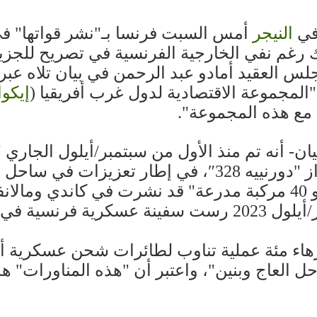
في
النيجر
أمس السبت فرنسا بـ"نشر قواتها" في
لك رغم نفي الخارجية الفرنسية في تصريح للجز
س العقيد أمادو عبد الرحمن في بيان تلاه عبر
"المجموعة الاقتصادية لدول غرب أفريقيا (
إيكو
 مع هذه المجموعة".
ان- أنه تم منذ الأول من سبتمبر/أيلول الجار
إم 400″، وواحدة من طراز "دورنييه 328″، في إ
نين.
وتابع البيان "في 7 سبتمبر/أيلول 2023 رست سفينة 
هاء مئة عملية تناوب لطائرات شحن عسكرية أت
 العاج وبنين"، واعتبر أن "هذه المناورات" هد