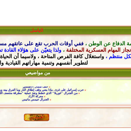
الباسل
ة الدفاع عن الوطن ،
ففي أوقات الحرب تقع على عاتقهم
مسؤ
جاز المهام العسكرية المختلفة
،
ولذا يتعيّن على هؤلاء القادة 
شكل منتظم ،
واستغلال كافة الفرص المتاحة ، ولاسيما أن الحياة
لتطوير أنفسهم وتنمية مهاراتهم القيادية
وا
من مواضيعي
»
حلف شمال الأطلسي
»
حرب إسرائيل على غزة.. ماذا يعني وقف إطلاق النار وما الفرق بينه وبي
»
من الجنرال "غوريلا" الذي خطط ونفذ عملية "مطرقة منتصف الل
»
معركة الأرك
»
الجنرال جيمس ماتيس