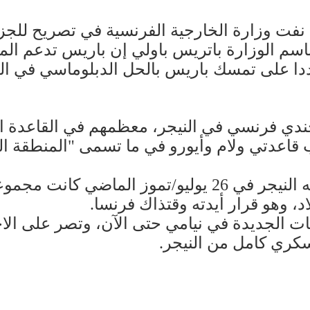
، نفت وزارة الخارجية الفرنسية في تصريح للج
 الوزارة باتريس باولي إن باريس تدعم المباد
ا على تمسك باريس بالحل الدبلوماسي في النيج
جد حاليا قرابة 1500 جندي فرنسي في النيجر، معظمهم في ا
قاعدتي ولام وأيورو في ما تسمى "المنطقة الحدو
وبعد الانقلاب الذي شهدته النيجر في 26 يوليو/
د، وهو قرار أيدته وقتذاك فرنسا.
ت الجديدة في نيامي حتى الآن، وتصر على الا
ري كامل من النيجر.