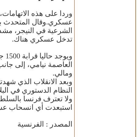
وردا على هذه الاتهامات
عسكري.وقال المتحدث باسم
الشرعية في النيجر، مشدد
تدخل عسكري هناك.
ويو
العاصمة نيامي، إلى جانب 
ومالي.
النظام الدستوري في البلا
ولا تعترف فرنسا بالسلطا
استبعدت أي انسحاب عسك
المصدر : الفرنسية