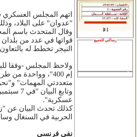
اتهم المجلس العسكري 
"عدوان" على البلاد، وذ
وقال المتحدث باسم المجل
قواتها في عدد من بلدان 
رسالتي للجميع
النيجر تخطط له بالتعاون
ولاحظ المجلس -وفقا للبي
متعددتي المهمات" و"نحو 40 مركبة مدرعة" قد نشرت في كاندي ومالانفيل في ب
عسكرية".
كذلك تحدث البيان عن "ز
الحربية في السنغال وساحل
نفي فرنسي