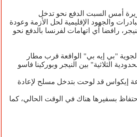
زيرة أمس السبت الدفع نحو تدخل
رات والجهود الإقليمية لحل الأزمة وعودة
ر، رافضا أي اتهامات لفرنسا بالدفع نحو
لقاعدة الجوية "بي إيه بي" الواقعة قرب مطار
دية الثلاثية" بين النيجر وبوركينا فاسو
تموز الماضي كانت مجموعة إيكواس قد لوحت بتدخل مسلح لإعادة
حتفاظ بسفيرها هناك في الوقت الحالي، كما