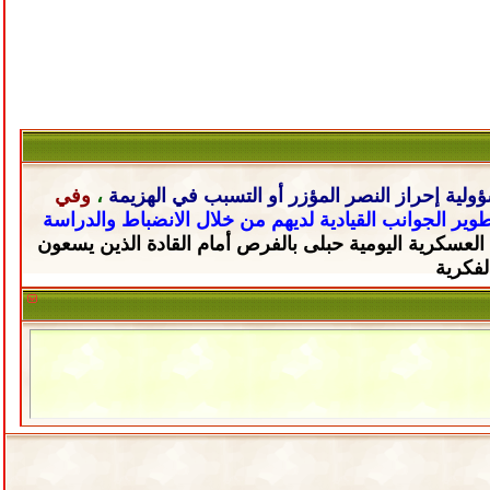
ولية إحراز النصر المؤزر أو التسبب في الهزيمة
،
وفي
تطوير الجوانب القيادية لديهم من خلال
الانضباط والدراسة
 العسكرية اليومية حبلى
بالفرص أمام القادة الذين يسعون
لفكرية
نفي تورطها
سيا لم تحقق النتائج المطلوبة
قوة نووية في العالم