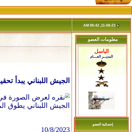
11-08-23, 06:42 AM
معلومات العضو
الباسل
المديــر العـــام
الجيش اللبناني يبدأ تحق
الجيش اللبناني يطوق الم
إحصائية العضو
10/8/2023