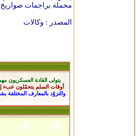
محملة براجمات صواريخ في أغسطس/آب 2021، في قرية شويا
المصدر : وكالات
يتولى القادة العسكريون
مهم
أوقات السلم يتحمّلون عبء إن
والتزوّد بالمعارف المختلفة ب