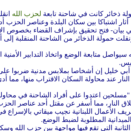
لة ذخائر كانت في شاحنة تابعة
لحزب الله
انقل
أثار اشتباكا بين سكان البلدة وعناصر الحزب أ
ي بيان- فتح تحقيق بإشراف القضاء بخصوص الا
لت حمولة الذخائر من الشاحنة المنقلبة إلى أ
 سيواصل متابعة الوضع واتخاذ التدابير الأمنية ا
يس.
 أبي خليل إن أشخاصا بملابس مدنية ضربوا على 
 النار عند محاولة السكان الاقتراب منها، مما أدى
"مسلحين اعتدوا على أفراد الشاحنة في محاولة 
لاق النار، مما أسفر عن مقتل أحد عناصر الحزب
الأعمال اللبنانية نجيب ميقاتي بالإسراع في
لميدانية المطلوبة لضبط الوضع.
لثانية التي تقع فيها مواجهة بين حزب الله وسك