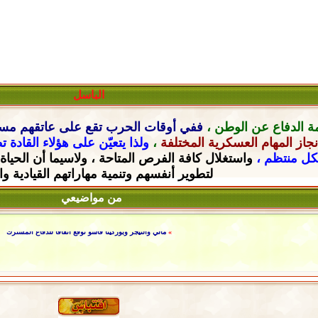
الباسل
ة الدفاع عن الوطن ،
ففي أوقات الحرب تقع على عاتقهم
مسؤ
جاز المهام العسكرية المختلفة
،
ولذا يتعيّن على هؤلاء القادة 
شكل منتظم ،
واستغلال كافة الفرص المتاحة ، ولاسيما أن الحياة
لتطوير أنفسهم وتنمية مهاراتهم القيادية
وا
»
أوكرانيا.. الرئيس يتوعد برد قوي على محاولة اغتيال مستشاره وروسيا ت
من مواضيعي
»
موسكو تؤكد رفضها وجود أسلحة نووية أميركية بأوروبا.. الرئيس الأوكراني: المفاوضات مع رو
»
ماذا تعرف عن الأعاصير ودلالات أسمائها؟
»
خلال إطلاق صاروخ باليستي عابر للقارات.. كوريا الشمالية تطمح لأن تكون أقوى 
»
مالي والنيجر وبوركينا فاسو توقّع اتفاقا للدفاع المشترك