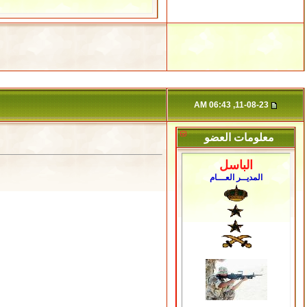
11-08-23, 06:43 AM
معلومات العضو
الباسل
المديــر العـــام