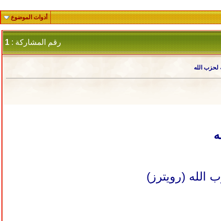
أدوات الموضوع
رقم المشاركة :
1
 لحزب الله
ه
 الله (رويترز)