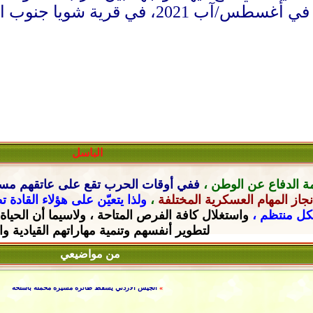
 جنوب البلاد، بتوتر بين الحزب والسكان.
الباسل
ة الدفاع عن الوطن ،
ففي أوقات الحرب تقع على عاتقهم
مسؤ
جاز المهام العسكرية المختلفة
،
ولذا يتعيّن على هؤلاء القادة 
شكل منتظم ،
واستغلال كافة الفرص المتاحة ، ولاسيما أن الحياة
لتطوير أنفسهم وتنمية مهاراتهم القيادية
وا
»
الجنرال مين أونغ هلاينغ - القائد العام للقوات المسلحة في ميانم
من مواضيعي
»
4 أعراض تشير إلى قصور القلب
»
البحرية الأميركية تعترض سفينة محملة بالمتفجرات عقب إبحارها من
»
علي كشيب.. أول متهم بجرائم دارفور يمثل أمام الجنائية الدول
»
الجيش الأردني يسقط طائرة مسيرة محملة بأسلحة