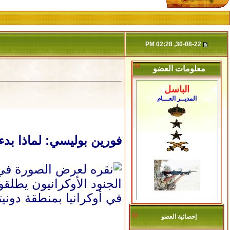
30-08-22, 02:28 PM
معلومات العضو
الباسل
المديــر العـــام
فورين بوليسي: لماذا بد
الجنود الأوكرانيون يطلق
في أوكرانيا بمنطقة دوني
إحصائية العضو