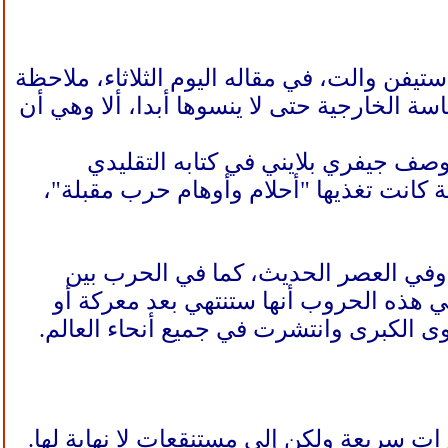
ستيفن والت، في مقاله اليوم الثلاثاء، ملاحظة
ة الخارجية حتى لا ينسوها أبدا، ألا وهي أن
صف جيفري بلايني في كتابه التقليدي
ن الصراعات السابقة كانت تغذيها "أحلام وأوهام حرب مقبلة"،
رب مثلا بحروب وقعت في أوروبا في القرن الـ18 وبداية القرن الـ20 وفي العصر الحديث، كما في الحرب بين
ي هذه الحروب أنها ستنتهي بعد معركة أو
وى الكبرى وانتشرت في جميع أنحاء العالم.
ات سريعة ولكن إلى مستنقعات لا نهاية لها.