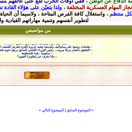
ة الدفاع عن الوطن ،
ففي أوقات الحرب تقع على عاتقهم
مسؤ
جاز المهام العسكرية المختلفة
،
ولذا يتعيّن على هؤلاء القادة 
شكل منتظم ،
واستغلال كافة الفرص المتاحة ، ولاسيما أن الحياة
لتطوير أنفسهم وتنمية مهاراتهم القيادية
وا
من مواضيعي
»
قصة حلف بغداد ومنظمة سنتو..الذي تأسس عام 1955
»
هجمات روسية على ميكولايف وأوديسا وشبه جزيرة القرم تتعرض للقصف ال
»
التحقيق بانفجار مرفأ بيروت.. رئيس الوزراء اللبناني السابق يرفع دعوى قضا
»
ترقوميا ..بلدة فلسطينية
»
ماذا تعرف عن إنفلونزا العيون؟
«
الموضوع السابق
|
الموضوع التالي
»