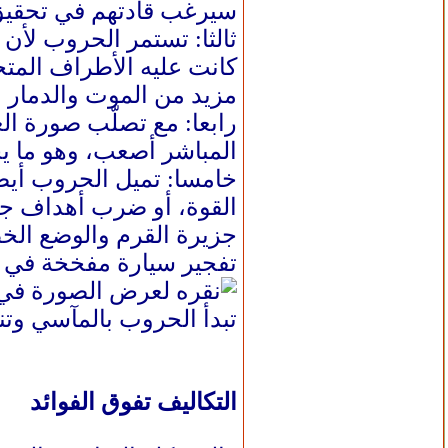
سيرغب قادتهم في تحقيق م
ثالثا: تستمر الحروب لأن
كانت عليه الأطراف المت
مزيد من الموت والدمار وا
رابعا: مع تصلّب صورة الع
المباشر أصعب، وهو ما يحد
خامسا: تميل الحروب أيضا
القوة، أو ضرب أهداف جد
جزيرة القرم والوضع الخط
تفجير سيارة مفخخة في 
تبدأ الحروب بالمآسي وتنت
التكاليف تفوق الفوائد