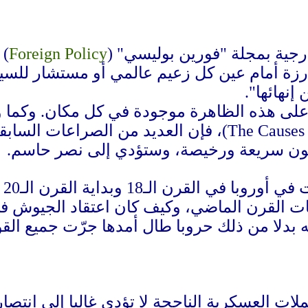
رجية بمجلة "فورين بوليسي" (
Foreign Policy
) 
رزة أمام عين كل زعيم عالمي أو مستشار للسياس
نهائها".
 على هذه الظاهرة موجودة في كل مكان. وكما و
"أسباب الحرب" (The Causes of War)، فإن العديد م
تكون سريعة ورخيصة، وستؤدي إلى نصر حاسم.
وض
يات القرن الماضي، وكيف كان اعتقاد الجيوش ف
يه بدلا من ذلك حروبا طال أمدها جرّت جميع الق
ت العسكرية الناجحة لا تؤدي غالبا إلى انتصار