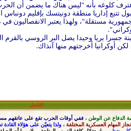
عترف كلوغه بأنه "ليس هناك ما يضمن أن الحرب
ول تتبع إداريا منطقة دونيتسك بإقليم دونباس 
"جمهورية مستقلة"، ولهذا يعتبر الانفصاليون ف
كراني".
نة جسرا بريا وحيدا يصل البر الروسي بالقرم ا
الباسل
ة الدفاع عن الوطن ،
ففي أوقات الحرب تقع على عاتقهم
مسؤ
جاز المهام العسكرية المختلفة
،
ولذا يتعيّن على هؤلاء القادة 
شكل منتظم ،
واستغلال كافة الفرص المتاحة ، ولاسيما أن الحياة