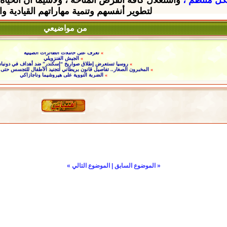
لتطوير أنفسهم وتنمية مهاراتهم القيادية
وا
من مواضيعي
»
تعرف على حاملات الطائرات الصينية
»
الجيش الفنزويلي
»
روسيا تستعرض إطلاق صواريخ “إسكندر” ضد أهداف في دونب
»
المخبرون الصغار.. تفاصيل قانون بريطاني لتجنيد الأطفال للتجسس حت
»
الضربة النووية على هيروشيما وناجازاكي
«
الموضوع السابق
|
الموضوع التالي
»