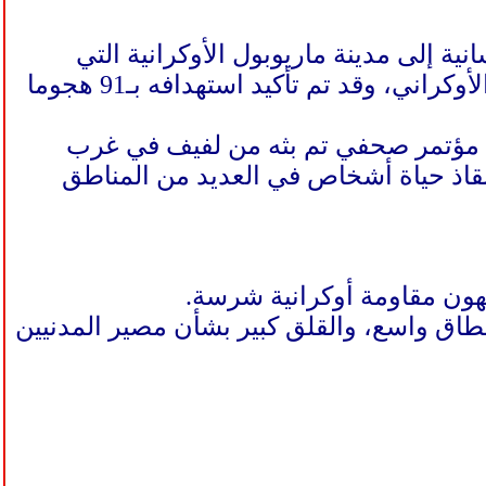
ة إلى مدينة ماريوبول الأوكرانية التي
تحاصرها القوات الروسية، وأدانت مجددا الهجمات على النظام الصحي الأوكراني، وقد تم تأكيد استهدافه بـ91 هجوما
 في مؤتمر صحفي تم بثه من لفيف في غرب
قاذ حياة أشخاص في العديد من المناطق
هون مقاومة أوكرانية شرسة.
 نطاق واسع، والقلق كبير بشأن مصير المدنيين