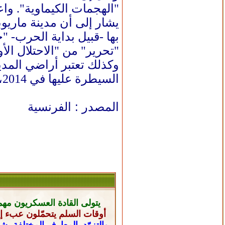
"الهجمات الكيماوية". وا
يشار إلى أن مدينة ماريوب
بها -قبيل بداية الحرب- 
"تحرير" من "الاحتلال الأو
وكذلك تعتبر أراضي المدي
السيطرة عليها في 2014، لكن أوكرانيا أخرجتهم منها آنذاك.
المصدر : الفرنسية
يتولى القادة العسكريون
مهم
أوقات السلم يتحمّلون عبء إن
والتزوّد بالمعارف المختلفة ب