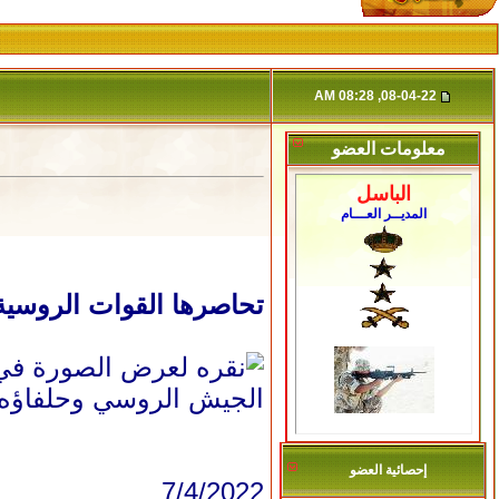
08-04-22, 08:28 AM
معلومات العضو
الباسل
المديــر العـــام
تحاصرها القوات الروسية
الجيش الروسي وحلفاؤه ا
إحصائية العضو
7/4/2022