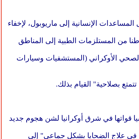
 المساعدات الإنسانية إلى ماريوبول، لإخفاء
كد كلوغه أنّ منظمة الصحة العالمية "تمكنت حتى الآن من تسليم 185 طنا من المستلزمات الطبية إلى المناطق
الصحي الأوكراني (المستشفيات وسيارات
متع بصلاحية" القيام بذلك.
 قواتها في شرق أوكرانيا لشن هجوم جديد
 في علاج الضحايا بشكل جماعي" إلى