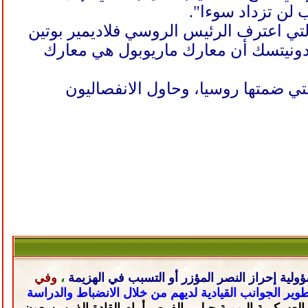
 لن تزداد سوءا".
التي اعترف الرئيس الروسي فلاديمير بوتين
ي دونيتسك أن معارك ماريوبول هي معارك
لتي ضمتها روسيا، وحاول الانفصاليون
ولية إحراز النصر المؤزر أو التسبب في الهزيمة
،
وفي
تطوير الجوانب القيادية لديهم من خلال
الانضباط والدراسة
 العسكرية اليومية حبلى
بالفرص أمام القادة الذين يسعون