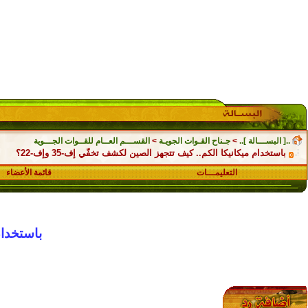
..[ البســـالة ]..
>
جـناح القـوات الجويـة
>
القســـم العــام للقــوات الجـــوية
باستخدام ميكانيكا الكم.. كيف تتجهز الصين لكشف تخفّي إف-35 وإف-22؟
التعليمـــات
قائمة الأعضاء
باستخدام 