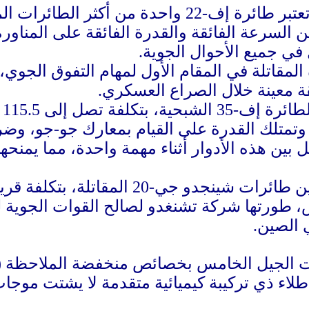
بتكلفة 350 مليون دولار، تعتبر طائرة إف-22 و
 السرعة الفائقة والقدرة الفائقة على المناو
ي جميع الأحوال الجوية.
مقاتلة في المقام الأول لمهام التفوق الجوي،
 معينة خلال الصراع العسكري.
عل
تمتلك القدرة على القيام بمعارك جو-جو، وضر
يل بين هذه الأدوار أثناء مهمة واحدة، مما يم
، طورتها شركة تشنغدو لصالح القوات الجوية 
 الصين.
ت الجيل الخامس بخصائص منخفضة الملاحظة (ال
ء ذي تركيبة كيميائية متقدمة لا يشتت موجات ا