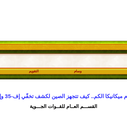
وسام
التقويم
ميكانيكا الكم.. كيف تتجهز الصين لكشف تخفّي إف-35 وإف-22؟
القســـم العــام للقــوات الجـــوية