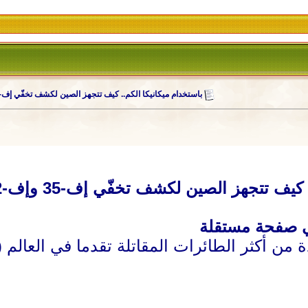
باستخدام ميكانيكا الكم.. كيف تتجهز الصين لكشف تخفّي إف-35 وإف-22؟
يف تتجهز الصين لكشف تخفّي إف-35 وإف-22؟