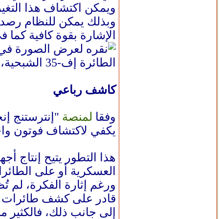
ويمكن اكتشاف هذا التغير 
وبذلك يمكن للنظام رصد ا
الإشارة بقوة كافية كما في
الطائرة إف-35 الشبحية، بتكلفة تصل إلى 115.5 مليون دولار، تعد مقاتلة متعددة الأدوار (الفرنسية)
كاشف رباعي
وفقا
لمنصة
"إنترستنج إنج
يكفي لاكتشاف فوتون وا
هذا التطور يتيح إنتاج أج
العسكرية أو على الطائر
ورغم إثارة الفكرة، لم تُظ
قادر على كشف طائرات إف-22 أو إف-35 في بيئة قتالية
إلى جانب ذلك، فالكثير 