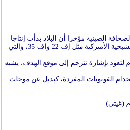
حافة الصينية مؤخرا أن البلاد بدأت إنتاجا
واسع النطاق لأجهزة رادار كمّية يعتقد أنها قادرة على كشف الطائرات الشبحية الأميركية مثل إف-22 وإف-35، والتي
 لتعود بإشارة تترجم إلى موقع الهدف، يشبه
تخدام الفوتونات المفردة، كبديل عن موجات
 (غيتي)