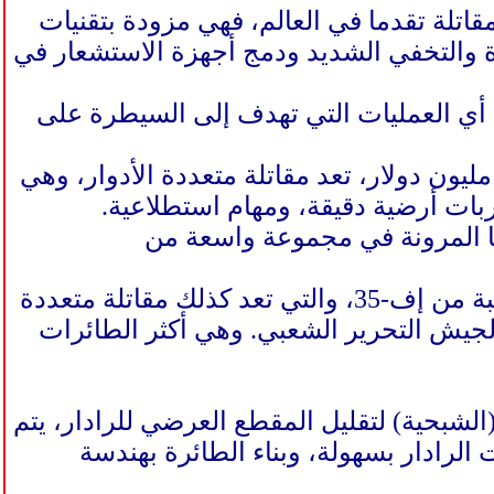
احدة من أكثر الطائرات المقاتلة تقدما في العالم، فهي مزودة بتقنيات
رة والتخفي الشديد ودمج أجهزة الاستشعار في
 أي العمليات التي تهدف إلى السيطرة على
ى الجانب الآخر، فإن الطائرة إف-35 الشبحية، بتكلفة تصل إلى 115.5 مليون دولار، تعد مقاتلة متعددة الأدوار، وهي
بات أرضية دقيقة، ومهام استطلاعية.
نحها المرونة في مجموعة واسعة من
وفي المقابل، تمتلك الصين طائرات شينجدو جي-20 المقاتلة، بتكلفة قريبة من إف-35، والتي تعد كذلك مقاتلة متعددة
لجيش التحرير الشعبي. وهي أكثر الطائرات
شبحية) لتقليل المقطع العرضي للرادار، يتم
لرادار بسهولة، وبناء الطائرة بهندسة