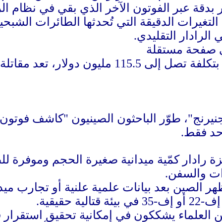
بدقة عبر الفوتون الآخر الذي بقي في نظام الر
لتغيرات الدقيقة التي تُحدثها الطائرات الشبح
 الرادار التقليدي.
نيرنج"، طوّر الباحثون الصينيون "كاشف فوتون
حد فقط.
هزة رادار كمّية ميدانية صغيرة الحجم وموفرة 
ات والسفن.
هر الصين بعد بيانات علمية علنية أو تجارب ميدا
 حقيقية.
من العلماء يشككون في إمكانية تحقيق استقرار