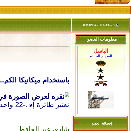
07-11-25, 09:42 AM
معلومات العضو
الباسل
المديــر العـــام
باستخدام ميكانيكا الكم.. ك
تعتبر طائرة إف-22 واحدة من أكثر الطائرات المقاتلة تقدما في العالم (رويترز)
إحصائية العضو
شادي عبد الحافظ