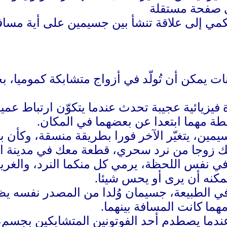
مي إلى علاقة تنشأ بين جسيمين على أية مسافة 
نات يمكن أن تُولّد في أزواج متشابكة كموميا، 
فيزيائية عجيبة تحدث عندما يتكوّن ارتباط عميق
طة مهما ابتعدا عن بعضهما في المكان.
سيمين، يتغيّر الآخر فورا بطريقة منسقة، وكأن بي
يك زوجا من نرد سحري، قطعة معك في مدينة ا
 في نفس اللحظة، يرمي كل منكما النرد، والغر
يمكنه أن يرى أو يحس شيئا.
في الطبيعة، جسيمان وُلدا من المصدر نفسه يظ
هما كانت المسافة بينهما.
عندما يصطدم أحد الفوتونين المتشابكين بجسم، 