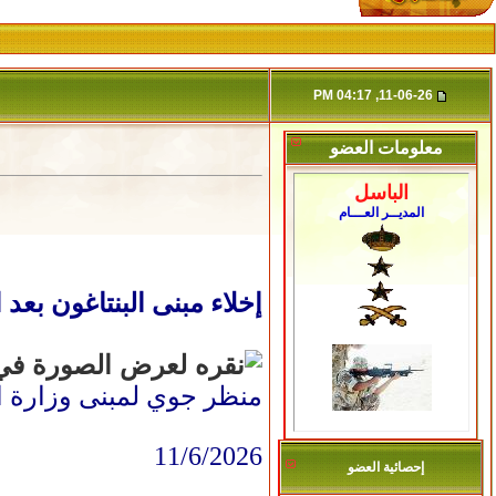
11-06-26, 04:17 PM
معلومات العضو
الباسل
المديــر العـــام
إخلاء مبنى البنتاغون بعد
منظر جوي لمبنى وزارة الح
11/6/2026
إحصائية العضو