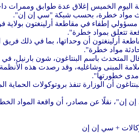
 اليوم الخميس إغلاق عدة طوابق وممرات داخ
 مواد خطرة، بحسب شبكة "سي إن إن".
سؤولي إطفاء ‌‌في مقاطعة أرلينغتون بولاية فرج
قعة تتعلق بمواد خطرة".
عة أرلينغتون أن وحداتها، بما في ذلك فريق ا
ادثة مواد خطرة".
ل المتحدث باسم البنتاغون، شون بارنيل، في 
مة المبنى وشاغليه، وقد رصدت هذه الأنظمة م
 مدى خطورتها".
اغون أن الوزارة تنفذ بروتوكولات الحماية الم
 إن"، نقلًا عن مصادر، أن ‌واقعة المواد الخط
كالات + سي إن إن