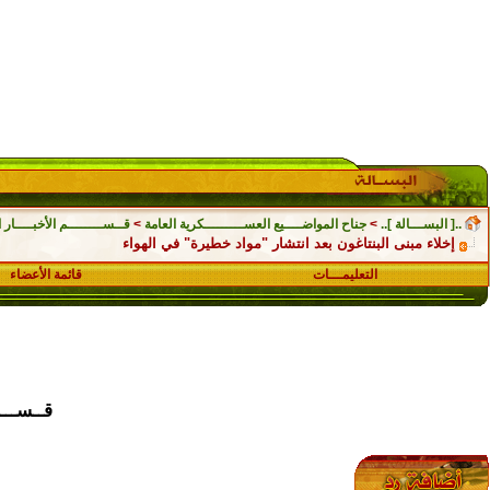
..[ البســـالة ]..
>
جناح المواضــــيع العســـــــــكرية العامة
>
قــســــــــم الأخبــــار ال
إخلاء مبنى البنتاغون بعد انتشار "مواد خطيرة" في الهواء
التعليمـــات
قائمة الأعضاء
قــســـــ