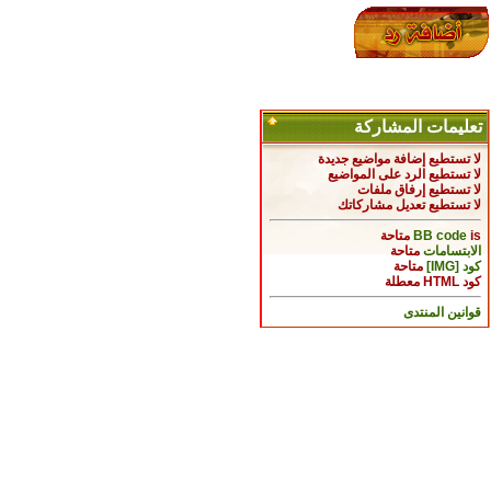
تعليمات المشاركة
لا تستطيع
إضافة مواضيع جديدة
لا تستطيع
الرد على المواضيع
لا تستطيع
إرفاق ملفات
لا تستطيع
تعديل مشاركاتك
is
BB code
متاحة
الابتسامات
متاحة
كود [IMG]
متاحة
كود HTML
معطلة
قوانين المنتدى