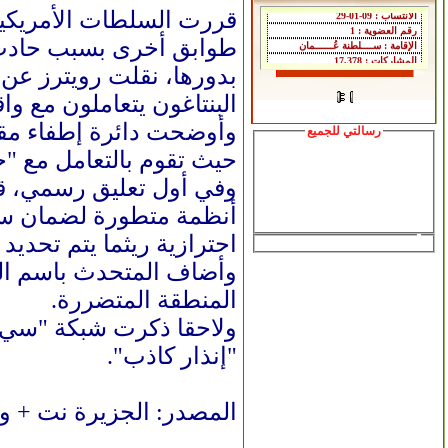
قررت السلطات الأمريكية
طوابق أخرى بسبب حادث
بدورها، نقلت رويترز عن م
البنتاغون يتعاملون مع وا
وأوضحت دائرة إطفاء مقاط
رسالتي للجميع
حيث تقوم بالتعامل مع "ح
وفي أول تعليق رسمي، قا
أنظمة متطورة لضمان سلا
احترازية ريثما يتم تحديد
وأضاف المتحدث باسم البنت
المنطقة المتضررة.
ولاحقا ذكرت شبكة "سي إن
"إنذار ‌كاذب".
المصدر: الجزيرة نت + و