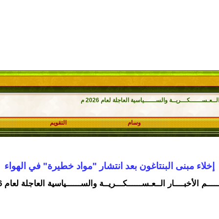
ــعـســــــكـــريــة والســــــياسية العاجلة لعام 2026 م
وسام
التقويم
إخلاء مبنى البنتاغون بعد انتشار "مواد خطيرة" في الهواء
ـــم الأخبــــار الــعـســــــكـــريــة والســــــياسية العاجلة لعام 2026 م