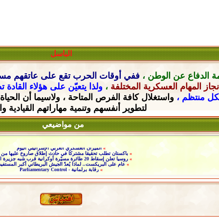
الباسل
ة الدفاع عن الوطن ،
ففي أوقات الحرب تقع على عاتقهم
مسؤ
جاز المهام العسكرية المختلفة
،
ولذا يتعيّن على هؤلاء القادة 
شكل منتظم ،
واستغلال كافة الفرص المتاحة ، ولاسيما أن الحياة
لتطوير أنفسهم وتنمية مهاراتهم القيادية
وا
من مواضيعي
»
الميزان العسكري العربي الإسرائيلي اليوم
»
باكستان تطلب تحقيقا مشتركا في حادث إطلاق صاروخ عليها من ا
»
روسيا تعلن إسقاط 20 طائرة مسيّرة أوكرانية قرب شبه جزيرة القرم
»
عام على البريكست.. لماذا يُعدّ الجيش البريطاني أكبر المستفي
»
رقابة برلمانية - Parliamentary Control