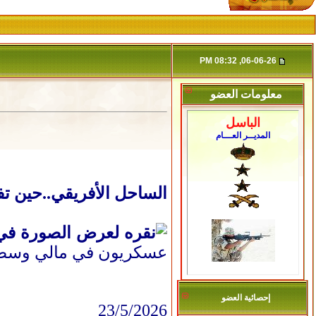
06-06-26, 08:32 PM
معلومات العضو
الباسل
المديــر العـــام
الساحل الأفريقي..حين ت
عسكريون في مالي وسط مظ
إحصائية العضو
23/5/2026