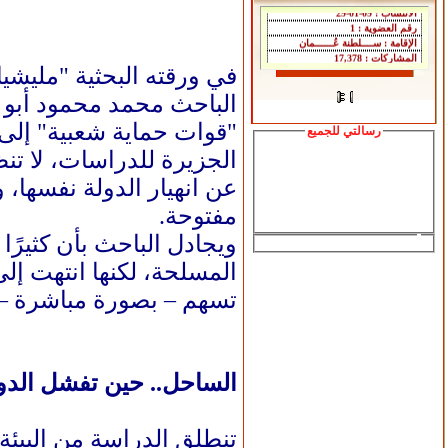
في ورقته البحثية "مليشي
الباحث محمد محمود أبو 
"قوات حماية شعبية" إلى
رسالتي للجميع
الجزيرة للدراسات، لا تن
عن انهيار الدولة نفسها،
مفتوحة.
ويجادل الباحث بأن كثير
المسلحة، لكنها انتهت إلى
تسهم – بصورة مباشرة – ف
الساحل.. حين تفشل الدول
تنطلق الدراسة من البيئ