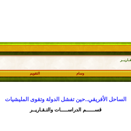
ـاريــر
وسام
التقويم
الساحل الأفريقي..حين تفشل الدولة وتقوى المليشيات
قســــــم الدراســـــات والتـقـاريــر