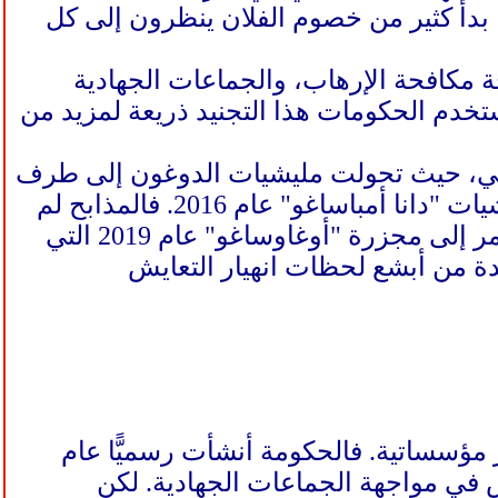
 بدأ كثير من خصوم الفلان ينظرون إلى كل
ة مكافحة الإرهاب، والجماعات الجهادية
تخدم الحكومات هذا التجنيد ذريعة لمزيد من
الي، حيث تحولت مليشيات الدوغون إلى طرف
رئيسي في عمليات القتل الجماعي ضد الفلان، خصوصًا بعد تأسيس مليشيات "دانا أمباساغو" عام 2016. فالمذابح لم
تعد تستهدف مقاتلين، بل قرى كاملة أُحرقت وسُوِّيت بالأرض، ووصل الأمر إلى مجزرة "أوغاوساغو" عام 2019 التي
 في واحدة من أبشع لحظات انهيار التعايش
 مؤسساتية. فالحكومة أنشأت رسميًّا عام
ش في مواجهة الجماعات الجهادية. لكن