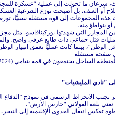
حث، سرعان ما تحولت إلى عملية "عسكرة للمجت
سلاح أو العنف، بل أصبحت توزع الشرعية العس
 هذه المجموعات إلى قوة مستقلة نسبيًّا، تورط
و بتواطؤ منه.
المجازر التي شهدتها بوركينافاسو، مثل مجزرة
مليات قتل جماعي ذات طابع عرقي واضح. والمفا
ن الوطن"، بينما كانت عمليًّا تعمق انهيار الوط
طقة الساحل يجتمعون في قمة بنيامي (2024)
إلى "نادي المليشيات"
 تعني بلغة الفولاني "حارس الأرض".
طوة تعكس انتقال العدوى الإقليمية إلى النيجر