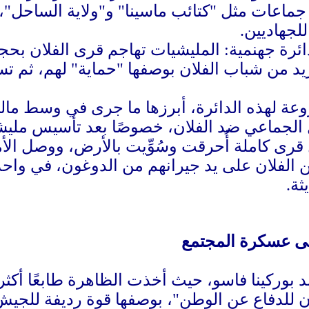
 جماعات مثل "كتائب ماسينا" و"ولاية الساحل"،
لجهاديين.
ئرة جهنمية: المليشيات تهاجم قرى الفلان بحج
يد من شباب الفلان بوصفها "حماية" لهم، ثم تس
وعة لهذه الدائرة، أبرزها ما جرى في وسط م
 نحو 160 مدنيًّا من الفلان على يد جيرانهم من الدوغون،
ثة.
لى عسكرة المجتمع
د بوركينا فاسو، حيث أخذت الظاهرة طابعًا أكثر
عون للدفاع عن الوطن"، بوصفها قوة رديفة للجي