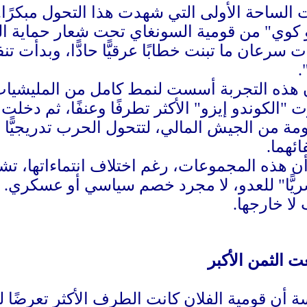
 الساحة الأولى التي شهدت هذا التحول مبكرًا
دو كوي" من قومية السونغاي تحت شعار حماية
ت سرعان ما تبنت خطابًا عرقيًّا حادًّا، وبدأ
.
ن هذه التجربة أسست لنمط كامل من المليشيات 
"الكوندو إيزو" الأكثر تطرفًا وعنفًا، ثم دخلت
ومة من الجيش المالي، لتتحول الحرب تدريجيًّا
ئهما.
أن هذه المجموعات، رغم اختلاف انتماءاتها، ت
ريًّا" للعدو، لا مجرد خصم سياسي أو عسكري. و
لا خارجها.
ت الثمن الأكبر
سة أن قومية الفلان كانت الطرف الأكثر تعرضً