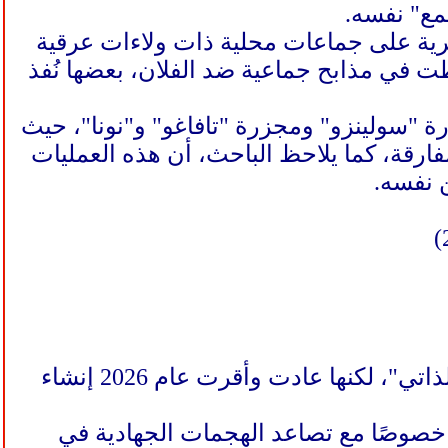
مع" نفسه.
كرية على جماعات محلية ذات ولاءات عرقية
ت في مذابح جماعية ضد الفلان، بعضها نُفذ
 "سولينزو" ومجزرة "تافاغو" و"نونا"، حيث
رقة، كما يلاحظ الباحث، أن هذه العمليات
ن نفسه.
لفترة طويلة حاولت النيجر تجنب الانخراط الرسمي في نموذج "الدفاع الذاتي"، لكنها عادت وأقرت عام 2026 إنشاء
، خصوصًا مع تصاعد الهجمات الجهادية في