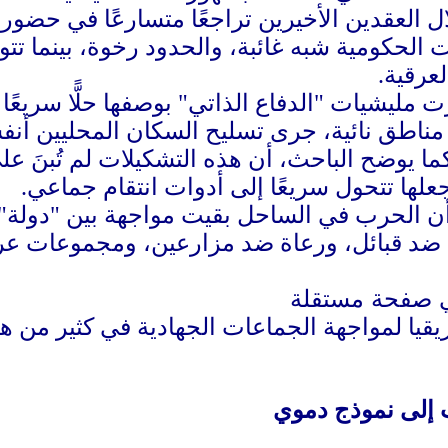
 العقدين الأخيرين تراجعًا متسارعًا في حضور ا
 الحكومية شبه غائبة، والحدود رخوة، بينما تت
عرقية.
مليشيات "الدفاع الذاتي" بوصفها حلًّا سريعًا
ناطق نائية، جرى تسليح السكان المحليين أنف
ما يوضح الباحث، أن هذه التشكيلات لم تُبنَ ع
 جعلها تتحول سريعًا إلى أدوات انتقام جماعي.
ي أن الحرب في الساحل بقيت مواجهة بين "دولة
 ضد قبائل، ورعاة ضد مزارعين، ومجموعات عرق
يا لمواجهة الجماعات الجهادية في كثير من هذ
ت إلى نموذج دموي