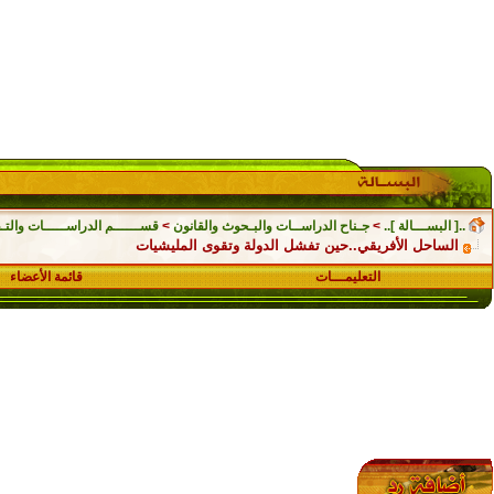
..[ البســـالة ]..
>
جـناح الدراســات والبـحوث والقانون
>
قســــــم الدراســـــات والتـق
الساحل الأفريقي..حين تفشل الدولة وتقوى المليشيات
التعليمـــات
قائمة الأعضاء