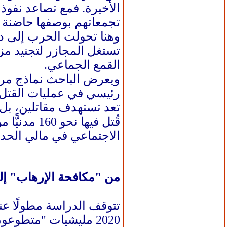
الأخيرة. فمع تصاعد نفوذ
تجمعاتهم بوصفها حاضنة ل
وهنا تحولت الحرب إلى دا
تستغل المجازر لتجنيد مز
القمع الجماعي.
ويعرض الباحث نماذج مر
قُتل فيها
الاجتماعي في مالي الحدي
من "مكافحة الإرهاب" إ
تتوقف الدراسة مطولًا عن
2020 مليشيات "متطو