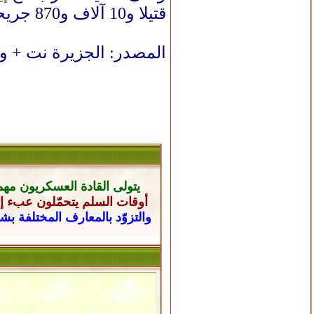
قتيلا و10 آلاف و870 جريحا حتى أمس الجمعة، إضافة إلى أكثر من مليون نازح.
المصدر: الجزيرة نت + و
يتولى القادة العسكريون
مهم
أوقات السلم يتحمّلون عبء إن
والتزوّد بالمعارف المختلفة ب