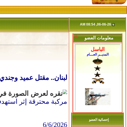
06-06-26, 08:54 AM
معلومات العضو
الباسل
المديــر العـــام
لبنان.. مقتل عميد وجندي 
مركبة محترقة إثر استهدف
إحصائية العضو
6/6/2026