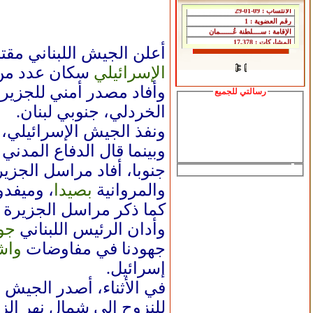
أعلن الجيش اللبناني مقت
الإسرائيلي
سكان عدد من ال
وأفاد مصدر أمني للجزير
رسالتي للجميع
الخردلي، جنوبي لبنان.
ونفذ الجيش الإسرائيلي،
جنوبا، أفاد مراسل الجز
والمروانية
بصيدا
، وميفد
كما ذكر مراسل الجزيرة أ
وأدان الرئيس اللبناني
جو
جهودنا في مفاوضات
واش
إسرائيل.
للنزوح إلى شمال نهر الز