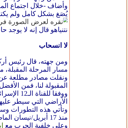
وأضاف -خلال اجتماع الم
يُصَغ بشكل كامل ولم يكت
نتنياهو قال إنه لا يوجد
لا انسحاب
ومن جهته، قال رئيس أرك
مسار المرحلة المقبلة، مؤ
ونقلت مصادر مطلعة عن زا
المقبولة لنا، فمن الأفض
ووفقا للق
الأراضي التي سيطر عليها 
وتأتي هذه التطورات وسط
منذ 17 أبريل/نيسان الماضي، والذي مددته واشنطن حتى مطلع يوليو/تموز المقبل.
وعلى خلفية الحرب مع
إي