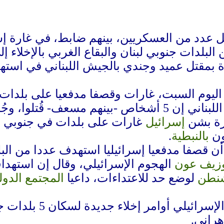
ل عدد من العسكريين، بينهم ضابط، في غارة إس
بلدات جنوبي لبنان والبقاع الغربي بالإخلاء إ
ة بمقتل عميد وجندي بالجيش اللبناني في استه
 اليوم السبت، غارات وقصفا مدفعيا على بلدات
وبينما قال الدفاع المدني اللبناني إن 5 أشخاص -بي
يرة بشن
إسرائيل
غارات على بلدات في جنوبي لب
ون
بالنبطية
.
ن قصفا مدفعيا إسرائيليا استهدف عددا من الب
زيف عون
الهجوم الإسرائيلي، وقال إن استهداف
نطن
لوضع حد للاعتداءات، داعيا
المجتمع الدو
في الأثناء، أصدر ا
هراني.