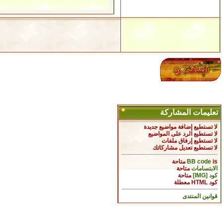
تعليمات المشاركة
لا تستطيع
إضافة مواضيع جديدة
لا تستطيع
الرد على المواضيع
لا تستطيع
إرفاق ملفات
لا تستطيع
تعديل مشاركاتك
is
BB code
متاحة
الابتسامات
متاحة
كود [IMG]
متاحة
كود HTML
معطلة
قوانين المنتدى