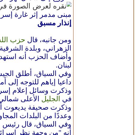
مبنى مدمر إثر غارة إسرا
إنذار مسبق
ومن جانبه، قال
حزب الله
الزهراني، وبلدة الشرقية ج
وأضاف الحزب أنه استهد
لبنان.
وفي السياق، أطلق الجيش
داعيا إياهم للتوجه إلى أ
وذكرت وسائل إعلام إسرا
في
الجليل
الأعلى شمالي 
وذكرت صحيفة يديعوت أح
وعددًا من البلدات المجا
وفي السياق، قال رئيس ال
أنه "من وجهة نظر إسرائي