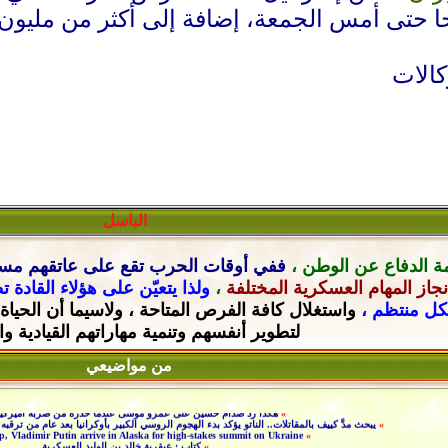
كالات
الباسل
ة الدفاع عن الوطن ،
ففي أوقات الحرب تقع على عاتقهم
مسؤ
جاز المهام العسكرية المختلفة
،
ولذا يتعيّن على هؤلاء القادة 
شكل منتظم ،
واستغلال كافة الفرص المتاحة ، ولاسيما أن الحياة
لتطوير أنفسهم وتنمية مهاراتهم القيادية
وا
من مواضيعي
»
هكذا ردّ صدام حسين على عمرو موسى عندما حذره من ضربة أميركي
»
يبحث مدَّ كييف بالمقاتلات.. الناتو يؤكد بدء الهجوم الروسي الكبير بأوكرانيا بعد عام من ترق
 Vladimir Putin arrive in Alaska for high-stakes summit on Ukraine
»
»
كتاب : عبقرية خالد بن الوليد العسكرية
»
توافق بالناتو لضم أوكرانيا ومقاتلات إف-16 في طريقها إليها