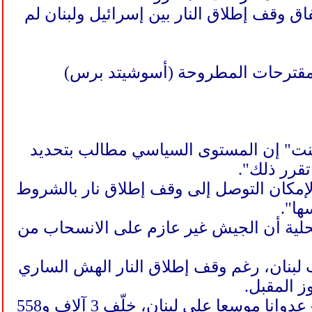
فاق وقف إطلاق النار بين إسرائيل ولبنان لم
 للمقترحات المطروحة (أسوشيتد برس)
ينت" إن المستوى السياسي مطالب بتحديد
تقرر ذلك".
الإمكان التوصل إلى وقف إطلاق نار بالشروط
ها".
سلطات المحلية أن الجيش غير عازم على الانسحاب من
لبنان، رغم وقف إطلاق النار الهش الساري
، تشن إسرائيل -منذ 2 مارس/آذار الماضي- عدوانا موسعا على لبنان، خلّف 3 آلاف و558