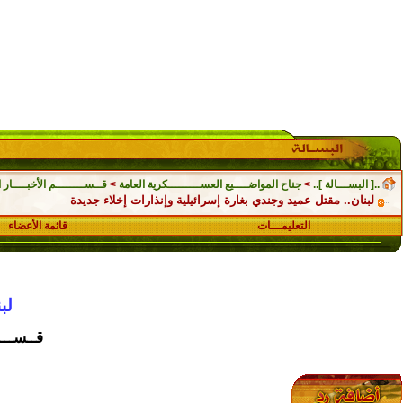
..[ البســـالة ]..
>
جناح المواضــــيع العســـــــــكرية العامة
>
قــســــــــم الأخبــــار ال
لبنان.. مقتل عميد وجندي بغارة إسرائيلية وإنذارات إخلاء جديدة
التعليمـــات
قائمة الأعضاء
لب
قــســـــ