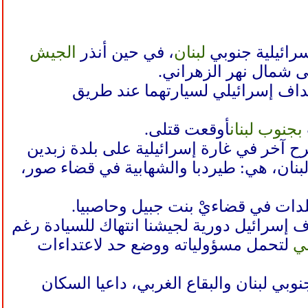
رائيلية جنوبي
لبنان
، في حين أنذر
الجيش
لى شمال نهر الزهراني.
داف إسرائيلي لسيارتهما عند طريق
بجنوب لبنان
أوقعت قتلى.
نهم مسعف- قُتلوا، وجُرح آخر في غارة إسرائيلية على بلدة زبدين
نان، هي: طيردبا والشهابية في قضاء صور،
لدات في قضاءيْ بنت جبيل وحاصبيا.
 إسرائيل دورية لجيشنا انتهاك للسيادة رغم
لي
لتحمل مسؤولياته ووضع حد لاعتداءات
لجيش الإسرائيلي أوامر إخلاء جديدة لسكان 5 بلدات جنوبي لبنان والبقاع الغربي، داعيا السكان