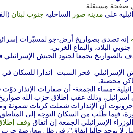
ئيلية على
مدينة صور
الساحلية
جنوب لبنان
(الف
إنه تصدى بصواريخ أرض-جو لمسيّرات إسرائي
نوبي البلاد، والبقاع الغربي.
ف بالصواريخ تجمعا لجنود الجيش الإسرائيلي
 الإسرائيلي -فجر السبت- إنذارا للسكان في ا
ماكن محصنة.
ئيلية -مساء الجمعة- أن صفارات الإنذار دوّ
إسرائيل، وذلك عقب إطلاق حزب الله صواريخ 
رونوت أن الإنذارات شملت كريات شمونة و
ورة، فيما طُلب من السكان التوجه إلى المناطق
وزراء الإسرائيلي الجمعة إن اتفاق
وقف إطلاق 
ل لا يوجد حاليا اتفاق"، في ظل معارضة حزب 