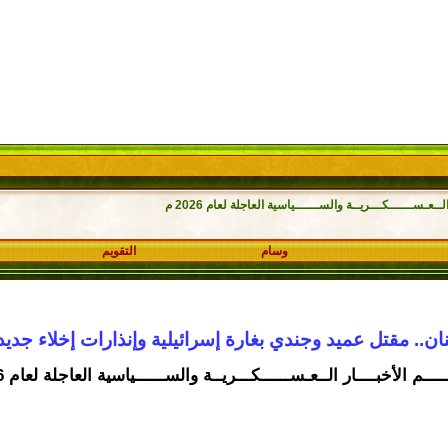
ــعـســــــكـــريــة والســــــياسية العاجلة لعام 2026 م
وسام
التقويم
نان.. مقتل عميد وجندي بغارة إسرائيلية وإنذارات إخلاء جديد
ـــم الأخبــــار الــعـســــــكـــريــة والســــــياسية العاجلة لعام 2026 م