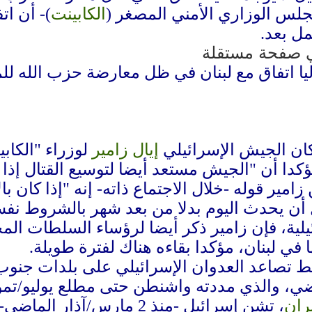
جلس الوزاري الأمني المصغر (
الكابينت
)- أن ات
مل بعد.
 حاليا اتفاق مع لبنان في ظل معارضة حزب الله
ان الجيش الإسرائيلي
إيال زامير
لوزراء "الكاب
كدا أن "الجيش مستعد أيضا لتوسيع القتال إذا 
مير قوله -خلال الاجتماع ذاته- إنه "إذا كان ب
ل أن يحدث اليوم بدلا من بعد شهر بالشروط نفس
ناة الـ12 الإسرائيلية، فإن زامير ذكر أيضا لرؤساء ال
في لبنان، مؤكدا بقاءه هناك لفترة طويلة.
 تصاعد العدوان الإسرائيلي على بلدات جنوب 
ران