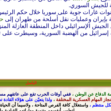
ة للجيش السوري.
ت غارات جوية على سوريا خلال حكم الرئيس ا
بإيران وعمليات نقل أسلحة من طهران إلى
حز
الجيش الإسرائيلي داخل المنطقة العازلة المن
 إسرائيل من الهضبة السورية، وسيطرت على ت
الباسل
ة الدفاع عن الوطن ،
ففي أوقات الحرب تقع على عاتقهم
مسؤ
جاز المهام العسكرية المختلفة
،
ولذا يتعيّن على هؤلاء القادة 
شكل منتظم ،
واستغلال كافة الفرص المتاحة ، ولاسيما أن الحياة
لتطوير أنفسهم وتنمية مهاراتهم القيادية
وا