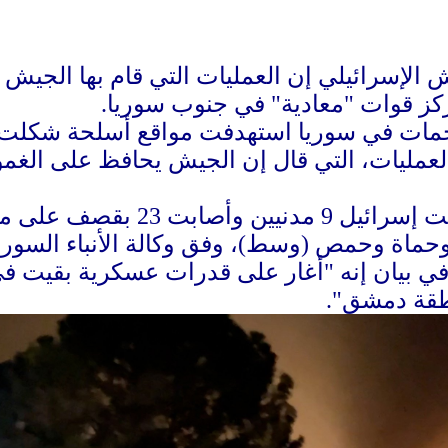
 الإسرائيلي إن العمليات التي قام بها الجيش
كز قوات "معادية" في جنوب سوريا.
مات في سوريا استهدفت مواقع أسلحة شكلت 
عمليات، التي قال إن الجيش يحافظ على الغموض
ومساء أمس الأربعاء، قتلت 
اة وحمص (وسط)، وفق وكالة الأنباء السورية
في بيان إنه "أغار على قدرات عسكرية بقيت ف
طقة دمشق".