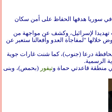
 في سوريا هدفها الحفاظ على أمن سكان
تهديدا لإسرائيل، وكشف عن مواجهة من
 خلالها "لمفاجأة العدو وأفعالنا ستعبر عن
إسرائيل 9 مدنيين وأصابت 23 بقصف على محافظة درعا (جنوب)، كما شنت غارات جوية
 الرسمية.
ي منطقة قاعدتي حماة و
تيفور
(بحمص)، وبنى