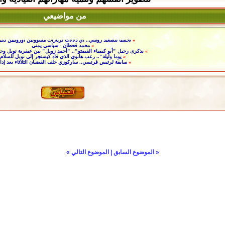
من مواضيعي
»
تحسّبا لتصعيد روسي.. أي دلالات لزيارات مسؤولين أوروبيين لك
»
محمد قحطان - سياسي يمني
»
بذكرى رحيل "أبو كيمياء الفيمتو".. "أحمد زويل" بين عبقرية نوبل وحل
»
يوما وليلة".. رعب هانوي الذي قاد كيسنجر إلى نوبل للسلام
»
سابقة لرئيس فرنسي.. ساركوزي خلف القضبان الثلاثاء بعد إدان
«
الموضوع السابق
|
الموضوع التالي
»