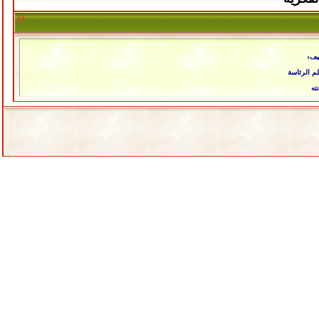
ييف؟
م الرئاسة
ته