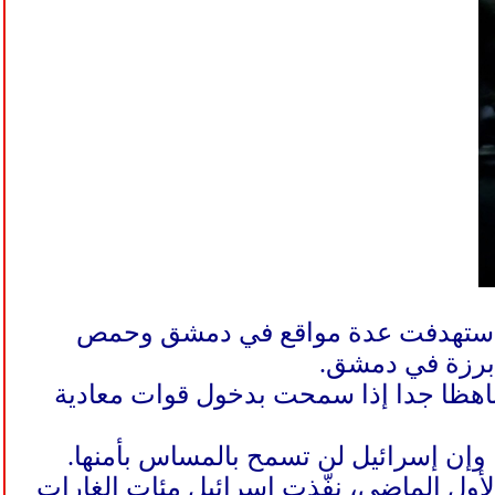
لي استهدفت عدة مواقع في دمشق وحمص
 برزة في دمشق.
باهظا جدا إذا سمحت بدخول قوات معادية
وإن إسرائيل لن تسمح بالمساس بأمنها.
أول الماضي، نفّذت إسرائيل مئات الغارات