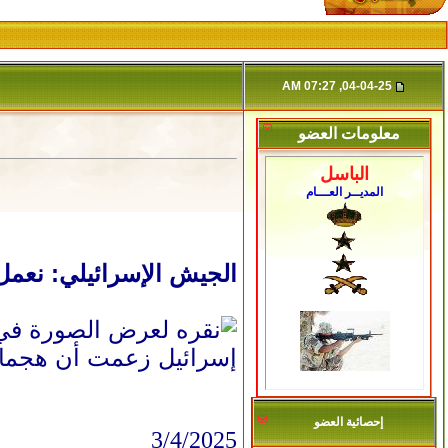
04-04-25, 07:27 AM
معلومات العضو
الباسل
المديــر العـــام
الجيش الإسرائيلي: نعمل
إسرائيل زعمت أن هجمات
إحصائية العضو
3/4/2025