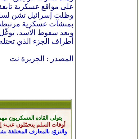
على مواقع عسكرية تابع
وظلت إسرائيل تشن لسنوا
بمنشآت عسكرية مرتبطة 
وبعد سقوط الأسد، توغّل 
أطراف الجزء الذي تحتله
المصدر : الجزيرة نت
يتولى القادة العسكريون
مهم
أوقات السلم يتحمّلون عبء إن
والتزوّد بالمعارف المختلفة ب