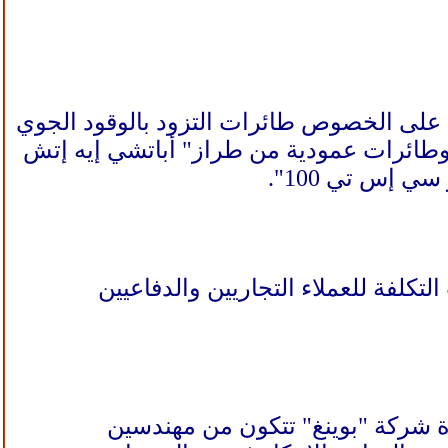
ها على الخصوص طائرات التزود بالوقود الجوي
 "كي سي 46″، التي تعتمد هيكل الطائرة التجارية "بوينغ 767″، وطائرات عمودية من طراز" أباتشي إيه إتش
تكلفة للعملاء التجاريين والدفاعيين
رة شركة "بوينغ" تتكون من مهندسين