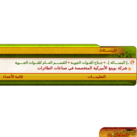
..[ البســـالة ]..
>
جـناح القـوات الجويـة
>
القســـم العــام للقــوات الجـــوية
شركة بوينغ الأميركية المتخصصة في صناعات الطائرات
التعليمـــات
قائمة الأعضاء