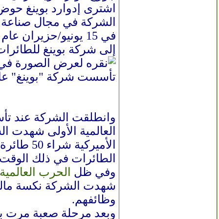
الشركة في مجال صناعة 
إلى شركة بوينغ للطائرات
تأسست شركة "بوينغ" عام 1917 على يد المهندس الأميركي وليام إدوارد بوينغ (الصحافة ا
الأميركي
الطائرات في ذلك الوقت.
وفي ظل
الحرب العالمية ا
شهدت الشركة نكسة مالية
وظائفهم.
وبعد مرحلة صعبة مرت بها، عادت