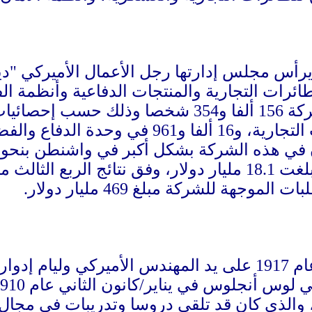
ات التجارية والمنتجات الدفاعية وأنظمة الفضاء لعم
ذه الشركة بشكل أكبر في واشنطن بنحو 60 ألفا و244 عاملا.
موجهة للشركة مبلغ 469 مليار دولار.
تأسست شركة "بوينغ"، عام 1917 على يد المهندس الأمير
 والذي كان قد تلقى دروسا وتدريبات في مجال 