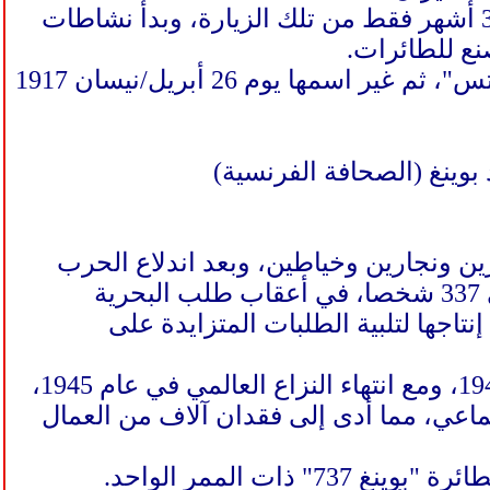
اشترى إدوارد بوينغ حوض بناء السفن على نهر دواميش في سياتل، بعد 3 أشهر فقط من تلك الزيارة، وبدأ نشاطات
ع للطائرات.
في 15 يونيو/حزيران عام 1916 أسس بوينغ شركة تحمل اسم "إيرو بروكتس"، ثم غير اسمها يوم 26 أبريل/نيسان 1917
بفريق عمل مكون من 28 فردا يضم طيارين ونجارين وخياطين، وبعد اندلاع الحرب
العالمية الأولى شهدت الشركة نموا في عدد العاملين، إذ ارتفع العدد إلى 337 شخصا، في أعقاب طلب البحرية
نطاق إنتاجها لتلبية الطلبات المتزايدة على
، حققت "بوينغ" أرباحا كبيرة خلال عام 1944، ومع انتهاء النزاع العالمي في عام 1945،
اعي، مما أدى إلى فقدان آلاف من العمال
ت الممر الواحد.