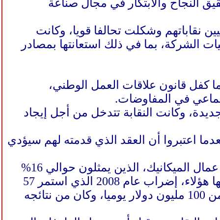
ق النجاح والابتكار في مجال صناعة
ين نقاباتهم وشكلت تحالفا قويا، وكانت
يات الشركة، بما في ذلك استعانتها بمصادر
لنقابة في "بوينغ" إلى منتصف الثلاثينيات من القرن الـ20 عندما كفل قانون علاقات العمل الوطني،
جماعي في المفاوضات.
ديدة، وكانت النقابة تتدخل من أجل إيجاد
كة بعدما اعتبروا أن العقد الذي قدمته لهم سيؤدي
وخلال تاريخ الشركة عرفت مجموعة من الإضرابات، لا سيما في صفوف عمال الميكانيك، الذين يمثلون حوالي 16%
من مجموع اليد العاملة بالشركة. وكان من بين أبرز الإضرابات التي خاضها هؤلاء، إضراب عام 2008 الذي استمر 57
يوما، مما أدى إلى توقف الإنتاج، وكبد الشركة خسائر كبيرة قدرت بأكثر من 100 مليون دولار يوميا، وكان من نتائجه