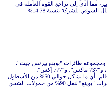
، مما أدى إلى تراجع القوة العاملة في
قوم الوحدة الأولى بتصنيع الطائرات من نوع 737 و747 و767 و777 و787 ومجموعة طائرات "بوينغ بيزنس جيت".
وللشركة ما يناهز 10 آلاف طائرة تجارية في الخدمة في مختلف أنحاء العالم، أي ما يشكل حوالي 50% من الأسطول
العالمي. وتوفر مجموعة متكاملة من طائرات الشحن، حيث تستخدم طائرات "بوينغ" لنقل 90% من حمولات الشحن