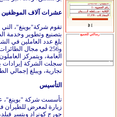
عشرات آلاف الموظفين
بتصنيع وتطوير وخدمة الطائر
رسالتي للجميع
العامة، ويتمركز العاملون في ه
تجارية، ويبلغ إجمالي الطلبات ال
التأسيس
جورج كونراد ويتسر فيلد،