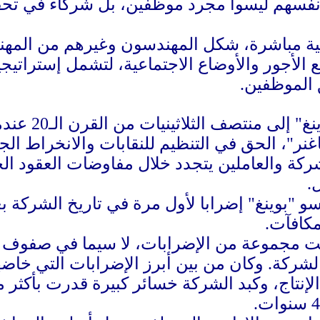
أنفسهم ليسوا مجرد موظفين، بل شركاء في تحقي
انية مباشرة، شكل المهندسون وغيرهم من المهني
 الأجور والأوضاع الاجتماعية، لتشمل إستراتيج
 الموظفين.
يعود تاريخ ا
نر"، الحق في التنظيم للنقابات والانخراط ال
شركة والعاملين يتجدد خلال مفاوضات العقود الج
.
خاض مهندسو "بوينغ" إضرابا لأول مرة في تاريخ الشر
مكافآت.