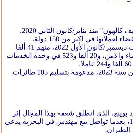
تقوم شركة"بوينغ"، التي يرأس مجلس إدارتها رجل الأعمال الأميركي "ديف كالهون" منذ يناير/كانون الثاني 2020،
لائها في أكثر من 150 دولة.
بلغ عدد العاملين في الشركة 156 ألفا و354 شخصا وذلك حسب إحصائيات ديسمبر/كانون الأول 2022، منهم 41 ألفا
و256 في مجال الطائرات التجارية، و16 ألفا و961 في وحدة الدفاع والفضاء والأمن، و20 ألفا و523 في وحدة الخدمات
سجلت الشركة إيرادات بلغت 18.1 مليار دولار، وفق نتائج الربع الثالث من سنة 2023، مدعومة بتسليم 105 طائرات
كي وليام إدوارد بوينغ، الذي انطلق شغفه بهذا المجال إثر
زيارة لمعرض للطيران في لوس أنجلوس في يناير/كانون الثاني عام 1910، بعدما تواصل مع مهندس في البحرية يدعى
الطيران.