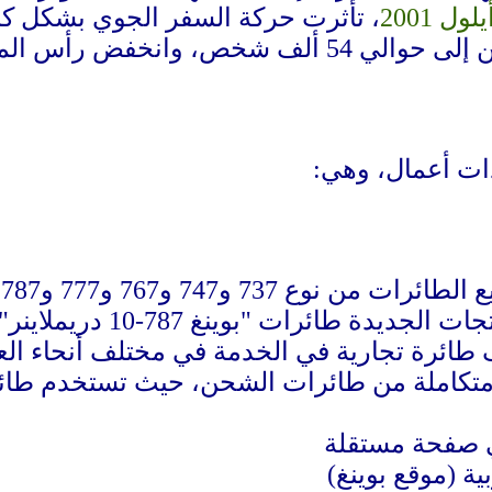
، تأثرت حركة السفر الجوي بشكل كبير
مال السوقي للشركة بنسبة 14.78%.
ت
بوينغ 787-10 دريملاينر"، و"737 ماكس"، و"777 إكس".
ة (موقع بوينغ)