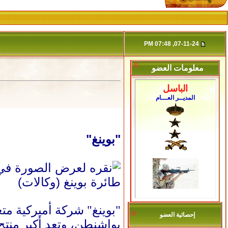
07-11-24, 07:48 PM
معلومات العضو
الباسل
المديــر العـــام
"بوينغ"
طائرة بوينغ (وكالات)
إحصائية العضو
بواشنطن، وتعد أكبر منتج