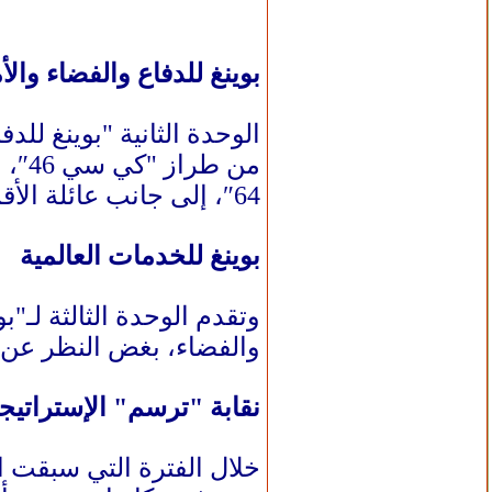
بوينغ للدفاع والفضاء والأ
الوحدة الثانية "بوينغ ل
64″، إلى جانب عائلة الأقمار الصناعية 702، والمركبة الفضائية "ستارلاينر سي إس تي 100".
بوينغ للخدمات العالمية
وتقدم الوحدة الثالثة لـ"
والفضاء، بغض النظر عن ش
نقابة "ترسم" الإستراتيج
خلال الفترة التي سبقت ا