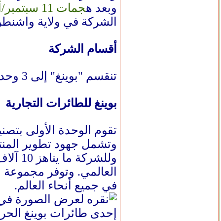
وبعد ه
جمات 11 سبتمبر/أيلول 2001
الشركة في ولاية واشنطن إلى حوالي 54 ألف شخص، وانخفض رأس ال
أقسام الشركة
تنقسم "بوينغ" إلى 3 وحدات أعمال، وهي:
بوينغ للطائرات التجارية
وتشمل جهود تطوير المنتجات الجديدة طائرات "
في جميع أنحاء العالم.
إحدى طائرات بوينغ الحربي