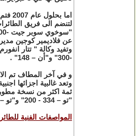
لتنضم الى فريق الطائرات
عن فلاديمير كوجين مدير
-300" و"أن – 148" .
وتعد غالبية اجزائها اجنبية
"تو – 334 - 200" و"تو – 334 - 220".
المواصفات الفنية للطائر