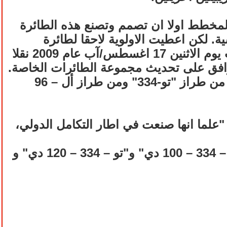
طائرة. وكان من المخطط اولا ان تصمم وتصنع هذه الطائرة
ة. لكن اعطيت الاولوية لاحقا لطائرة
"سوخوي سوبر جيت -100 ". الا ان صحيفة "فيدومستي" الروسية كتبت يوم الاثنين 17 اغسطس/آب عام 2009 نقلا
وافق على تحديث مجموعة الطائرات الخاصة.
وتفيد وكالة " تتار انفورم " التتارية بانه سيتم عما قريب صنع 4 طائرات من طراز "تو-334" ومن طراز أل – 96
 في آخر المطاف تم الاستغناء عن الطائرة "سوخوي سوبر جيت -100 "علما انها صنعت في اطار التكامل الدولي،
ثمة اكثر من نسخة مطورة لهذه الطائرة، وبينها "تو – 334 - 100" و"تو – 334 – 100 دي" و"تو – 334 – 120 دي" و