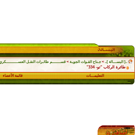
..[ البســـالة ]..
>
جـناح القـوات الجويـة
>
قســـــــم طائـرات النقـل العســــــــــكري
طائرة الركاب "تو- 334"
التعليمـــات
قائمة الأعضاء