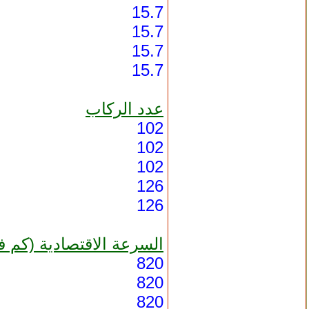
15.7
15.7
15.7
15.7
عدد الركاب
102
102
102
126
126
السرعة الاقتصادية (كم ف
820
820
820