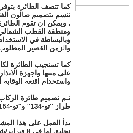
كما تتصف الطائرة بتوفر
تتسم بتصميم صالون الفن
. ويمكن ان تقوم الطائر
ومنطقة القطب الشمالي. 
وبالبساطة في الاستخدام
والزمن القصير المطلوب ل
كما تستجيب الطائرة لكاف
على متنها واجهزة الانذا
واستخدام اقنعة الوقاية أ
طراز "تو-134" و"تو-154 بي" و"ياك-42". وذلك على اساس نموذج الطائرة "تو-204" ولكن بحجم مصغر.
بدأ العمل على هذا المشر
تحليق لها في 8 فبراير/شباط عام 1999 . وتم فيما بعد صنع طائرتين تجريبيتين اخريتين.