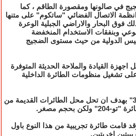
يج في صالونها ومقصورة الطاقم ، كما
نظمة الاتصال الفضائي "ساتكوم" على متنها
 فوق البحار والاراضي الجبلية الوعرة
نوعي وبنفقات الاستخدام المنخفضة
قاييس الدولية من حيث مستوى الضجيج
اجهزة القيادة والملاحة الحديثة المتوفرة
 على تشغيل منظومات الطائرة الداخلية
تـم تصميم طائرة الركاب القصيرة - المتوسطة المدى الروسية " تو-334" بهدف ان تحل محل الطائرات القديمة من
قد قامت طائرة تجريبية من هذا النوع باول