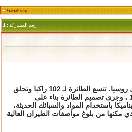
أدوات الموضوع
رقم المشاركة :
1
طائرة الركاب "تو- 334" هي طائرة توربينية نفاثة قريبة المدى تصنع في روسيا. تتسع الطائرة لـ 102 راكبا وتحلق
لمسافة 3150 كيلومترا. وتم اول تحليق لها في 8 فبراير/شباط عام 1999 . وجرى تصميم الطائرة بناء على
اميكا باستخدام المواد والسبائك الحديثة،
ذي مكنها من بلوغ مواصفات الطيران العالية