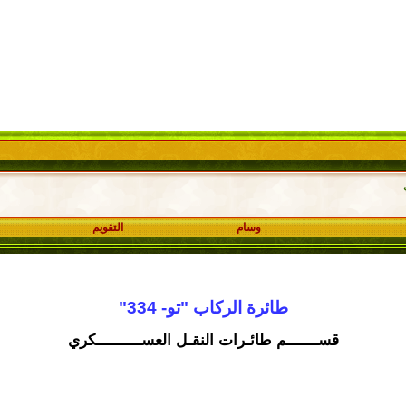
وسام
التقويم
طائرة الركاب "تو- 334"
قســـــــم طائـرات النقـل العســــــــــكري