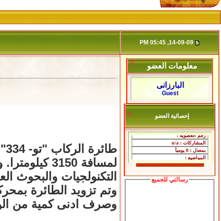
14-09-09, 05:45 PM
معلومات العضو
البارزانى
Guest
إحصائية العضو
التكنولجيات والبحوث العل
رسالتي للجميع
وتم تزويد الطائرة بمحرك
وصرف ادنى كمية من الوق