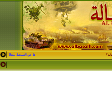
نات؟
هل تود التسجيل معنا؟