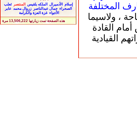
ارف المختلفة
إسلام
الأدميرال
الملكه بلقيس
المنتصر
ثعلب
الصحراء
جمال عبدالناصر
زروال محمد
عابر
الأجواء
غزة العزة والكرامة
حة ، ولاسيما
هذه الصفحة تمت زيارتها
13,506,222
مرة
أمام القادة
هم القيادية