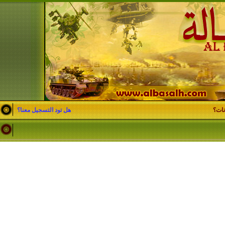
نات؟
هل تود التسجيل معنا؟