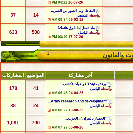
04:12 PM
26-07-26
التقاط اولى الصور من القمر...
37
14
بواسطة
المنتصر
09:34 AM
09-02-12
ماذا تفعل إذا سُرق هاتفك؟
633
508
بواسطة
الباسل
03:10 PM
17-07-26
وث والقانون
آخر مشاركة
المواضيع
المشاركات
ورقة بحثية: 3 فرضيات تكشف...
178
41
بواسطة
الباسل
06:45 AM
04-04-25
Army research and development...
38
24
بواسطة
الباسل
08:22 AM
19-08-23
"الحصار بالنيران".. الحرب...
1,081
700
بواسطة
الباسل
07:27 AM
05-08-26