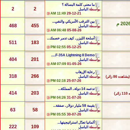
ما معنى كلمة البسالة ؟
2
2
بواسطة
الباسل
11:49 AM
29-12-21
بين الترقب الأمريكي والنفي...
468
455
بواسطة
الباسل
06:48 AM
05-08-26
أسلحة الليزر.. كيف تدمر خصمك...
511
183
بواسطة
الباسل
02:55 PM
05-12-25
F-35A Lightning II Demo.....
404
201
بواسطة
الباسل
07:09 AM
01-05-26
رعاية الإرهاب
318
266
(يشاهده 86 زائر)
بواسطة
الباسل
02:16 PM
25-07-26
تدعمه 14 دولة.. المملكة...
414
203
ئر)
بواسطة
الباسل
04:26 PM
31-07-26
بقيمة 58 مليار دولار.. صفقة...
63
58
بواسطة
الباسل
05:55 PM
30-07-26
ألمانيا تعدّل استراتيجيتها...
222
109
بواسطة
الباسل