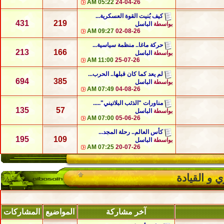
05:22 AM
24-04-26
كيف بُنيت القوة العسكرية...
431
219
بواسطة
الباسل
09:27 AM
02-08-26
حركة ماغا.. منظمة سياسية...
213
166
بواسطة
الباسل
11:00 AM
25-07-26
لم يعد كما كان قبلها.. الحرب...
694
385
بواسطة
الباسل
07:49 AM
04-08-26
مناورات "الذئب البلاتيني".....
135
57
بواسطة
الباسل
07:00 AM
05-06-26
كأس العالم.. رحلة المجد...
195
109
بواسطة
الباسل
07:25 AM
20-07-26
ي و القيادة
آخر مشاركة
المواضيع
المشاركات