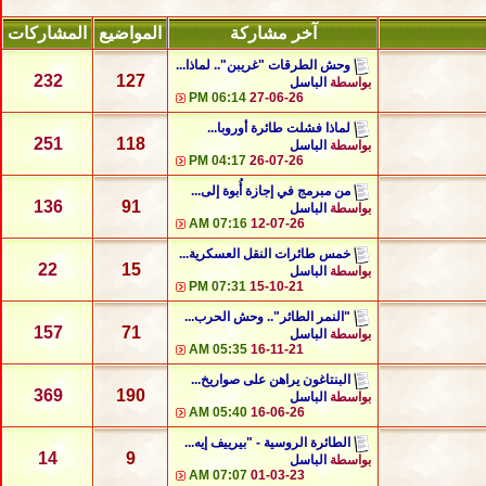
آخر مشاركة
المواضيع
المشاركات
وحش الطرقات "غريبن".. لماذا...
232
127
بواسطة
الباسل
06:14 PM
27-06-26
لماذا فشلت طائرة أوروبا...
251
118
بواسطة
الباسل
04:17 PM
26-07-26
من مبرمج في إجازة أُبوة إلى...
136
91
بواسطة
الباسل
07:16 AM
12-07-26
خمس طائرات النقل العسكرية...
22
15
بواسطة
الباسل
07:31 PM
15-10-21
"النمر الطائر".. وحش الحرب...
157
71
بواسطة
الباسل
05:35 AM
16-11-21
البنتاغون يراهن على صواريخ...
369
190
بواسطة
الباسل
05:40 AM
16-06-26
الطائرة الروسية - "بيرييف إيه...
14
9
بواسطة
الباسل
07:07 AM
01-03-23