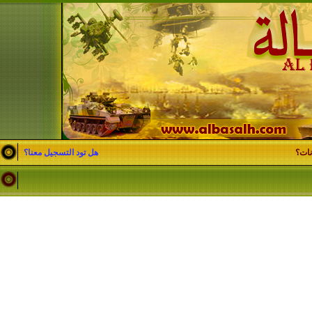
نات؟
هل تود التسجيل معنا؟