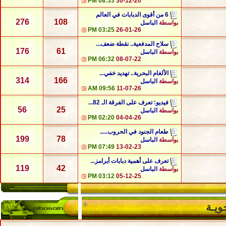
08:33 PM
30-12-20
6 من أقوى الدبابات في العالم
276
108
بواسطة
الباسل
03:25 PM
26-01-26
سلاح المدفعية.. نقطة ضعف...
176
61
بواسطة
الباسل
06:32 PM
08-07-22
الألغام البحرية.. تهديد خفي...
314
166
بواسطة
الباسل
09:56 AM
11-07-26
فيديو: تعرف على الفرقة الـ 82...
56
25
بواسطة
الباسل
02:20 PM
04-04-26
طعام الجنود في الحروب.....
199
78
بواسطة
الباسل
07:49 PM
13-02-23
تعرف على أهمية دبابات أبرامز...
119
42
بواسطة
الباسل
03:12 PM
05-12-25
ويـة