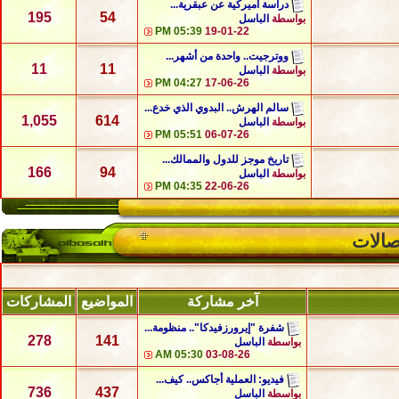
دراسة أميركية عن عبقرية...
195
54
بواسطة
الباسل
05:39 PM
19-01-22
ووترجيت.. واحدة من أشهر...
11
11
بواسطة
الباسل
04:27 PM
17-06-26
سالم الهرش.. البدوي الذي خدع...
1,055
614
بواسطة
الباسل
05:51 PM
06-07-26
تاريخ موجز للدول والممالك...
166
94
بواسطة
الباسل
04:35 PM
22-06-26
ـصالات
آخر مشاركة
المواضيع
المشاركات
شفرة "إيرورزفيدكا".. منظومة...
278
141
بواسطة
الباسل
05:30 AM
03-08-26
فيديو: العملية أجاكس.. كيف...
736
437
بواسطة
الباسل