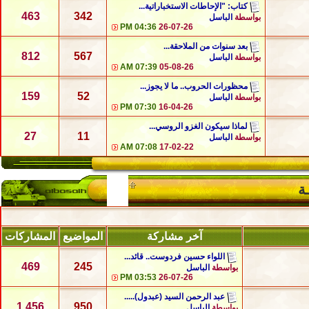
كتاب: "الإحاطات الاستخباراتية...
463
342
بواسطة
الباسل
04:36 PM
26-07-26
بعد سنوات من الملاحقة...
812
567
بواسطة
الباسل
07:39 AM
05-08-26
محظورات الحروب.. ما لا يجوز...
159
52
بواسطة
الباسل
07:30 PM
16-04-26
لماذا سيكون الغزو الروسي...
27
11
بواسطة
الباسل
07:08 AM
17-02-22
ة
آخر مشاركة
المواضيع
المشاركات
اللواء حسين فردوست.. قائد...
469
245
بواسطة
الباسل
03:53 PM
26-07-26
عبد الرحمن السيد (عبدول).....
1,456
950
بواسطة
الباسل