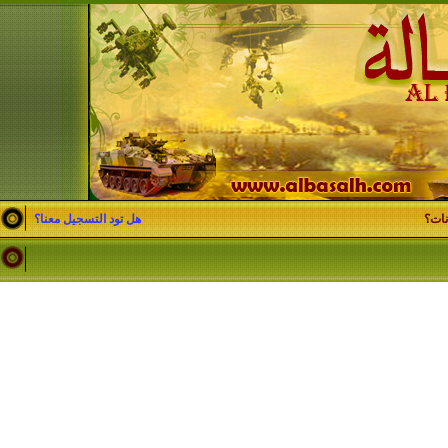
نات؟
هل تود التسجيل معنا؟