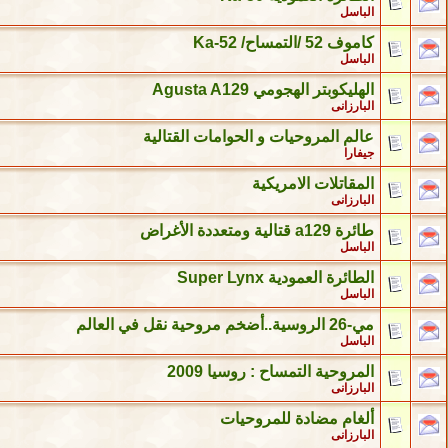
الباسل
كاموف 52 /التمساح/ Ka-52
الباسل
الهليكوبتر الهجومي Agusta A129
البارزانى
عالم المروحيات و الحوامات القتالية
جيفارا
المقاتلات الامريكية
البارزانى
طائرة a129 قتالية ومتعددة الأغراض
الباسل
الطائرة العمودية Super Lynx
الباسل
مي-26 الروسية..أضخم مروحية نقل في العالم
الباسل
المروحية التمساح : روسيا 2009
البارزانى
ألغام مضادة للمروحيات
البارزانى