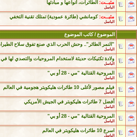
مثبــت:
الطائرات، أنواعها و مبادئها
الباسل
مثبــت:
كومانشي (طائرة عمودية) تمتلك تقنية التخفي
الباسل
الموضوع
/
كاتب الموضوع
"النمر الطائر".. وحش الحرب الذي صنع تفوق سلاح الطيرا
الباسل
ولادة تكتيكات حديثة لاستخدام المروحيات والتصدي لها في 
الباسل
المروحية القتالية "مي - 28 أو بي"
الباسل
فيلم مصور لأغلى 10 طائرات هليكوبتر هجومية في العالم
الباسل
أفضل 7 طائرات هليكوبتر في الجيش الأمريكي
الباسل
المروحية القتالية "مي - 28 أو بي"
الباسل
اسرع 10 طائرات هليكوبتر في العالم
الباسل