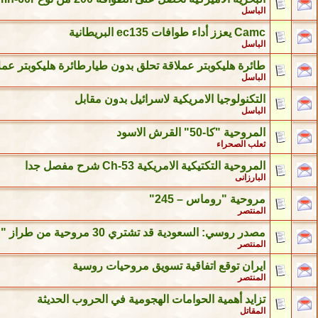
الباسل
Camc يعزز أداء طوافات ec135 البريطانية
الباسل
طائرة هليكوبتر عملاقة تحلق بدون طيارطائرة هليكوبتر عمل
الباسل
التكنولوجيا الامريكية لاسرائيل بدون مقابل
الباسل
المروحية "كا-50" القرش الاسود
ثعلب الصحراء
المروحية التكتيكية الامريكية Ch-53 شرح مفصل جدا
البارزانى
مروحية "روماس – 245"
المنتصر
مصدر روسي: السعودية قد تشتري 30 مروحية من طراز "مي-171" في سبتمبر المقبل
المنتصر
ايران توقع اتفاقية تسويق مروحيات روسية
المنتصر
تزايد أهمية الحوامات الهجومية في الحروب الحديثة
المقاتل