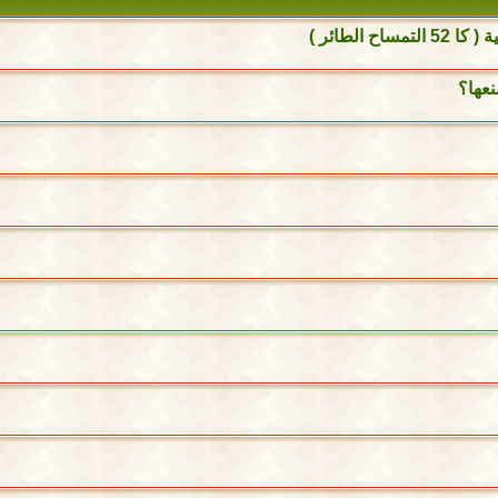
الطائر )
نعها؟