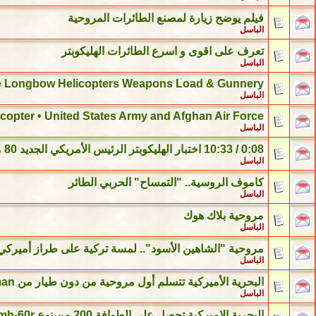
فيلم يوضح زيارة لمصنع الطائرات المروحية
الباسل
تعرف على اقوى و اسرع الطائرات الهليكوبتر
الباسل
 Longbow Helicopters Weapons Load & Gunnery
الباسل
copter • United States Army and Afghan Air Force
الباسل
0:08 / 10:33 اختبار الهليكوبتر الرئيس الأمريكي الجديد 80 مليون دولار: MV-22 Marine One
الباسل
كاموف الروسية.. "التمساح" الحربي الطائر
الباسل
مروحية بلاك هوك
الباسل
مروحية "الشاهين الأسود".. لمسة تركية على طراز أميركي
الباسل
البحرية الأميركية تتسلم أول مروحية من دون طيار من Northrop Grumman
الباسل
البحرية الاميركية تحصل على الطوافة 200 من نوع mh-60r