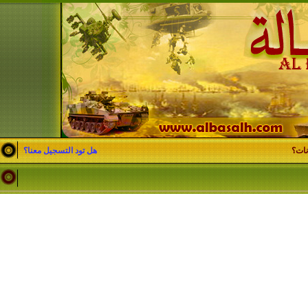
نات؟
هل تود التسجيل معنا؟