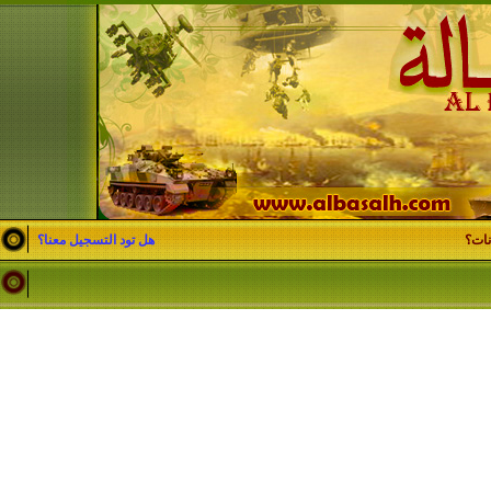
نات؟
هل تود التسجيل معنا؟