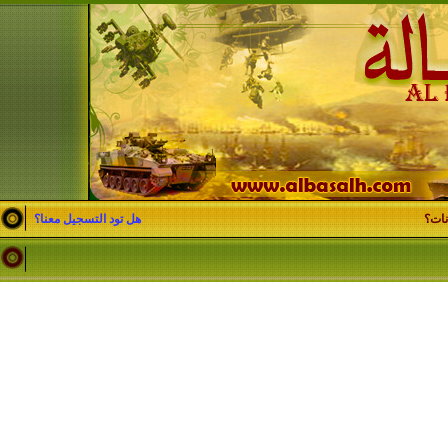
نات؟
هل تود التسجيل معنا؟