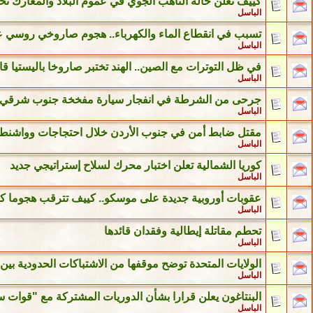
كييف تعلن حالة التأهب الجوي في عموم البلاد والمعارك 
الباسل
تسبب في انقطاع الماء والكهرباء.. هجوم صاروخي روسي على
الباسل
في ظل التوترات مع الصين.. الهند تختبر صاروخا باليستيا 
الباسل
جرحى من الشرطة في انفجار سيارة مفخخة جنوب شرقي ت
الباسل
مقتل ضابط أمن في جنوب الأردن خلال احتجاجات وواشنطن 
الباسل
كوريا الشمالية تعلن اختبار محرك لسلاح إستراتيجي جديد
الباسل
عقوبات أوروبية جديدة على موسكو.. كييف تترقب هجوما ك
الباسل
تحطم مقاتلة إيطالية وفقدان قائدها
الباسل
الولايات المتحدة توضح موقفها من الاشتباكات الحدودية بين 
الباسل
البنتاغون يعلن قرارا بشأن الدوريات المشتركة مع "قوات س
الباسل