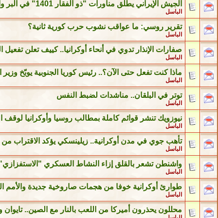
الجيش الإيراني يطلق مناورات "ذو الفقار 1401" في البر والبحر والجو
الباسل
تقرير روسي: ما عواقب نشوب حرب كورية ثانية؟
الباسل
صفارات الإنذار تدوي في أنحاء أوكرانيا.. كييف تعلن تفعيل المضا
الباسل
ماذا كنت تفعل حتى الآن؟.. رئيس كوريا الجنوبية يوبّخ وزير
الباسل
توتر في البلقان.. مناشدات لضبط النفس
الباسل
نيوزويك تنشر قوائم كاملة بمطالب روسيا وأوكرانيا لوقف 
الباسل
تأهب جوي في مدن أوكرانية.. زيلينسكي يؤكد الاقتراب من
الباسل
واشنطن تشعر بالقلق إزاء النشاط العسكري "الاستفزازي" 
الباسل
طوارئ أوكرانية خوفا من هجمات صاروخية جديدة والأمم ا
الباسل
محللون يحذرون أميركا من اللعب بالنار مع الصين.. تايوان و
الباسل