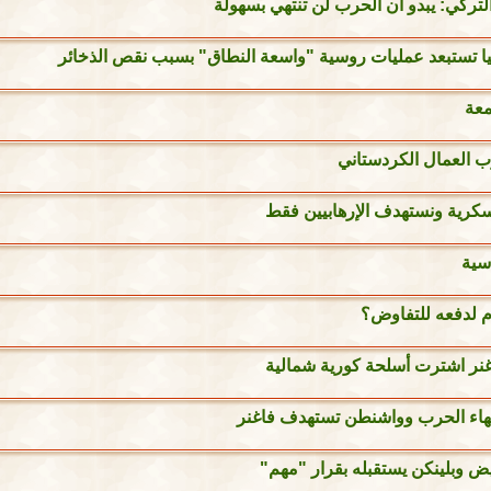
التركي: يبدو أن الحرب لن تنتهي بسهولة
ا تستبعد عمليات روسية "واسعة النطاق" بسبب نقص الذخائر
معة
ب العمال الكردستاني
لعسكرية ونستهدف الإرهابيين فقط
اسية
م لدفعه للتفاوض؟
اغنر اشترت أسلحة كورية شمالية
نهاء الحرب وواشنطن تستهدف فاغنر