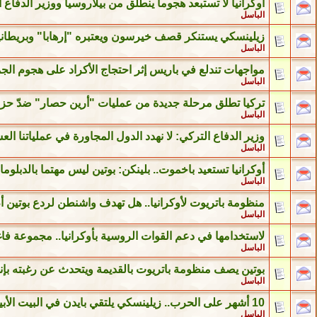
أوكرانيا لا تستبعد هجوما ينطلق من بيلاروسيا ووزير الدفاع 
الباسل
زيلينسكي يستنكر قصف خيرسون ويعتبره "إرهابا" وبريطاني
الباسل
مواجهات تندلع في باريس إثر احتجاج الأكراد على هجوم الج
الباسل
تركيا تطلق مرحلة جديدة من عمليات "أرين حصار" ضدّ حز
الباسل
وزير الدفاع التركي: لا نهدد الدول المجاورة في عملياتنا ا
الباسل
أوكرانيا تستعيد باخموت.. بلينكن: بوتين ليس مهتما بالدبلوم
الباسل
منظومة باتريوت لأوكرانيا.. هل تهدف واشنطن لردع بوتين أ
الباسل
لاستخدامها في دعم القوات الروسية بأوكرانيا.. مجموعة ف
الباسل
بوتين يصف منظومة باتريوت بالقديمة ويتحدث عن رغبته بإ
الباسل
10 أشهر على الحرب.. زيلينسكي يلتقي بايدن في البيت الأبيض وبلينكن يستقبله بقرار "مهم"
الباسل