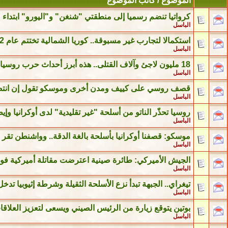
الموضوع
/
كاتب الموضوع
كرواتيا تنضم رسميا إلى منطقتي "شنغن" و"اليورو" ابتداء من 1 يناير 
الباسل
استكمالا لتجارب غير مسبوقة.. كوريا الشمالية تختتم عام 2022 بإطلاق 3 صواريخ باليستية واليابان تعلن سقوط أحدها بمياهها
الباسل
18 مليون لاجئ وآلاف القتلى.. هذه أبرز أحداث حرب روسيا على أوكرانيا في 2022
الباسل
قصف روسي على كييف ومدن أخرى وموسكو تقول إن انتصار
الباسل
روسيا تحذّر الناتو من أسلحة "غير تقليدية" لدى أوكرانيا و
الباسل
موسكو: قصفنا أوكرانيا بأسلحة بالغة الدقة.. وواشنطن تق
الباسل
الجيش الأميركي: طائرة صينية اعترضت مقاتلة أميركية ف
الباسل
تيغراي.. الجبهة تبدأ نزع الأسلحة الثقيلة وشرطة إثيوبيا تد
الباسل
بوتين يتوقع زيارة من الرئيس الصيني ويسعى لتعزيز العلاقا
الباسل