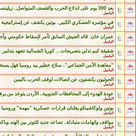
بعد 300 يوم على اندلاع الحرب والقصف المتواصل.. زيلينسكي في واشنطن لتعزيز قدرات أوكرانيا الدفاعية
الباسل
في مؤتمره العسكري الكبير.. بوتين يكشف عن إستراتيجية 
الباسل
عمران خان: قائد الجيش السابق تآمر لإسقاط حكومتي وأج
الباسل
شقيقة كيم تدلي بتصريحات… كوريا الشمالية تتعهد بتدابير ع
الباسل
"معاهدة الأمن الجماعي".. سلاح خطير بيد روسيا فهل يستخد
الباسل
الحوثيون يكشفون عن اتصالات لوقف الحرب باليمن
الباسل
عودة الهدوء إلى المحافظات الجنوبية.. الأردن يتوعد من ي
الباسل
بوتين ولوكاشينكو يعلنان قرارات عسكرية "مهمة" وروسيا ت
الباسل
مواقف واتهامات متبادلة.. تصاعد جديد للتوتر بين الهند وباك
الباسل