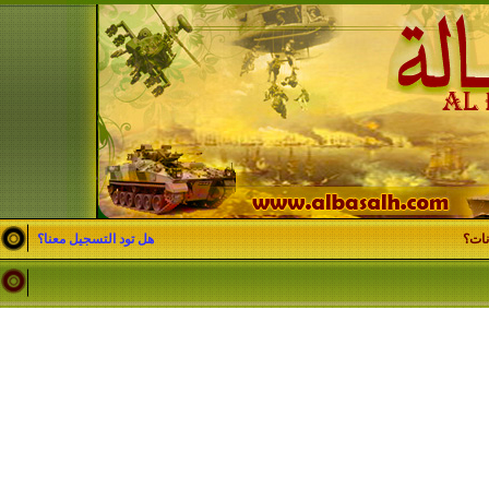
نات؟
هل تود التسجيل معنا؟