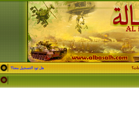
نات؟
هل تود التسجيل معنا؟