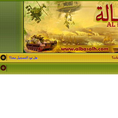
نات؟
هل تود التسجيل معنا؟