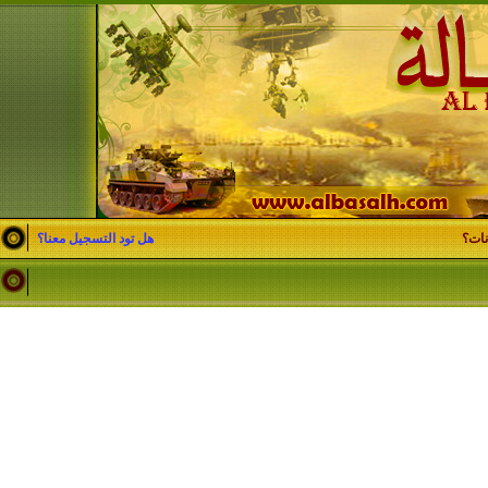
نات؟
هل تود التسجيل معنا؟