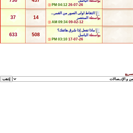
736
437
بواسطة
الباسل
04:12 PM
26-07-26
التقاط اولى الصور من القمر...
37
14
بواسطة
المنتصر
09:34 AM
09-02-12
ماذا تفعل إذا سُرق هاتفك؟
633
508
بواسطة
الباسل
03:10 PM
17-07-26
لسريع