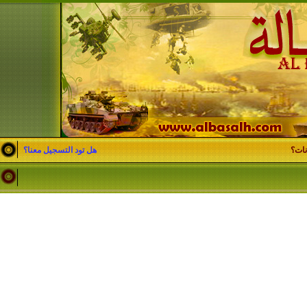
نات؟
هل تود التسجيل معنا؟